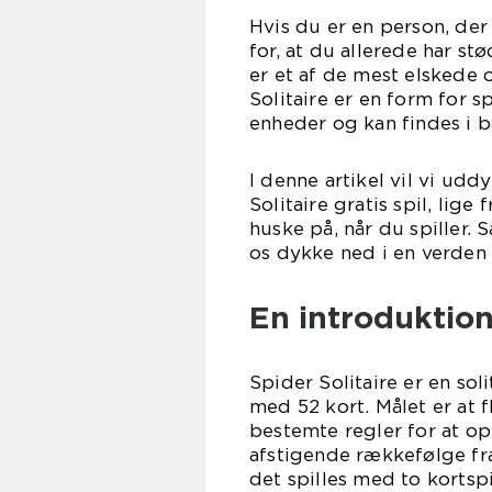
Hvis du er en person, der
for, at du allerede har st
er et af de mest elskede 
Solitaire er en form for s
enheder og kan findes i b
I denne artikel vil vi ud
Solitaire gratis spil, lige
huske på, når du spiller. 
os dykke ned i en verden
En introduktion 
Spider Solitaire er en soli
med 52 kort. Målet er at 
bestemte regler for at op
afstigende rækkefølge fra 
det spilles med to korts