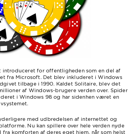
st introduceret for offentligheden som en del af
 fra Microsoft. Det blev inkluderet i Windows
givet tilbage i 1990. Kaldet Solitaire, blev det
 millioner af Windows-brugere verden over. Spider
kluderet i Windows 98 og har sidenhen været en
ivsystemet.
 yderligere med udbredelsen af internettet og
lplatforme. Nu kan spillere over hele verden nyde
il fra komforten af deres eget hjem, når som helst