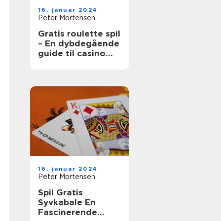
16. januar 2024
Peter Mortensen
Gratis roulette spil
– En dybdegående
guide til casino
elskere
16. januar 2024
Peter Mortensen
Spil Gratis
Syvkabale En
Fascinerende