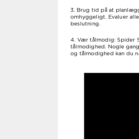
3. Brug tid på at planlæ
omhyggeligt. Evaluer alle
beslutning.
4. Vær tålmodig: Spider So
tålmodighed. Nogle gang
og tålmodighed kan du nå