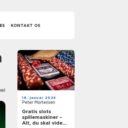
ES
KONTAKT OS
nel
18. januar 2024
Peter Mortensen
Gratis slots
spillemaskiner –
Alt, du skal vide