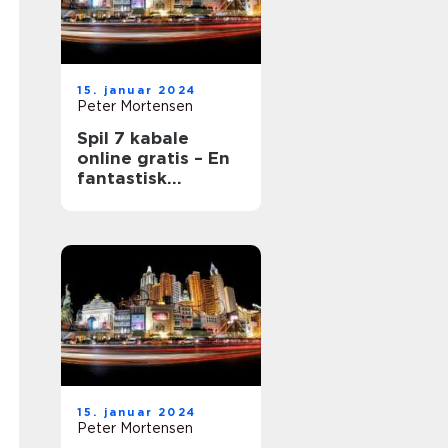
15. januar 2024
Peter Mortensen
Spil 7 kabale
online gratis – En
fantastisk
mulighed for
casinospilentusias
ter
15. januar 2024
Peter Mortensen