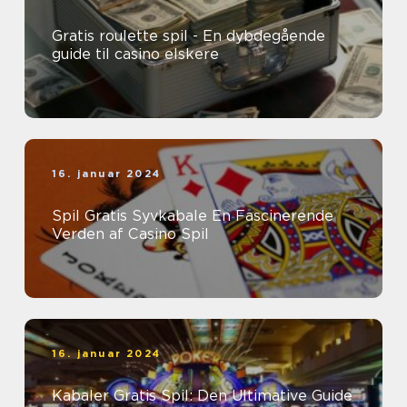
Gratis roulette spil - En dybdegående
guide til casino elskere
16. januar 2024
Spil Gratis Syvkabale En Fascinerende
Verden af Casino Spil
16. januar 2024
Kabaler Gratis Spil: Den Ultimative Guide