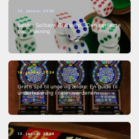
14. januar 2024
Spider Solitaire Gratis Spil: Den perfekte
pauseløsning
14. januar 2024
Gratis spil til unge og ældre: En guide til
underholdning i casinoverdenen
13. januar 2024