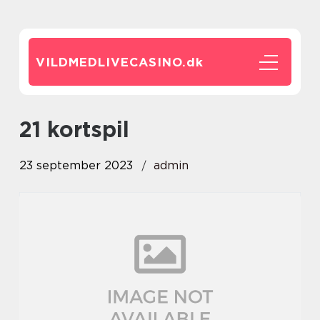
VILDMEDLIVECASINO.
dk
21 kortspil
23 september 2023
admin