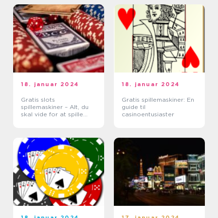
18. januar 2024
18. januar 2024
Gratis slots
Gratis spillemaskiner: En
spillemaskiner – Alt, du
guide til
skal vide for at spille
casinoentusiaster
casino spil
18. januar 2024
17. januar 2024