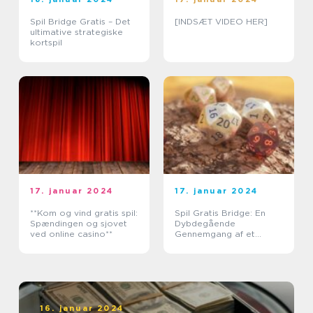
Spil Bridge Gratis – Det
[INDSÆT VIDEO HER]
ultimative strategiske
kortspil
17. januar 2024
17. januar 2024
**Kom og vind gratis spil:
Spil Gratis Bridge: En
Spændingen og sjovet
Dybdegående
ved online casino**
Gennemgang af et
Populært Casino Spil
16. januar 2024