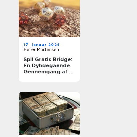
17. januar 2024
Peter Mortensen
Spil Gratis Bridge:
En Dybdegående
Gennemgang af et
Populært Casino
Spil