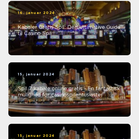
16. januar 2024
Kabaler Gratis Spil: Den Ultimative Guide
til Casino Spil
15. januar 2024
Spil 7 kabale online gratis - En fantastisk
mulighed for casinospilentusiaster
15. januar 2024