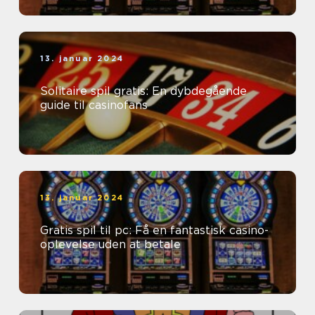
13. januar 2024
Solitaire spil gratis: En dybdegående
guide til casinofans
13. januar 2024
Gratis spil til pc: Få en fantastisk casino-
oplevelse uden at betale