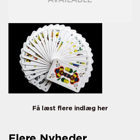
Få læst flere indlæg her
Flere Nyheder