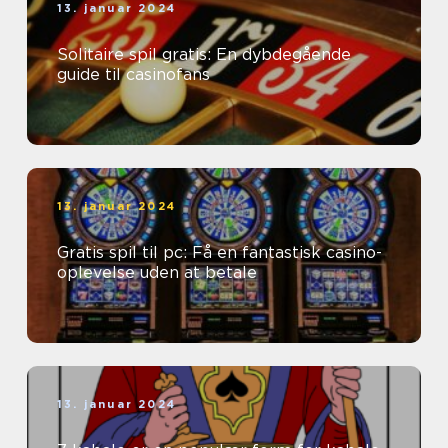
13. januar 2024
Solitaire spil gratis: En dybdegående
guide til casinofans
13. januar 2024
Gratis spil til pc: Få en fantastisk casino-
oplevelse uden at betale
13. januar 2024