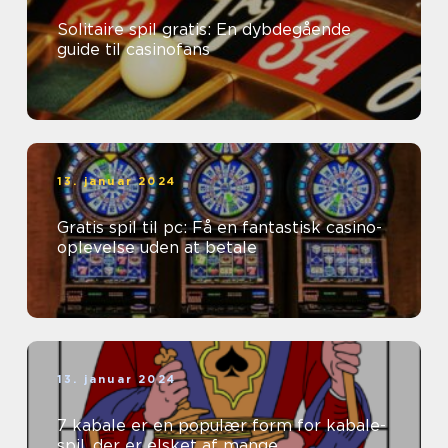
Solitaire spil gratis: En dybdegående
guide til casinofans
13. januar 2024
Gratis spil til pc: Få en fantastisk casino-
oplevelse uden at betale
13. januar 2024
7 kabale er en populær form for kabale-
spil, der er elsket af mange