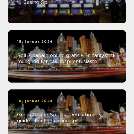
til Casino Spil
15. januar 2024
Spil 7 kabale online gratis - En fantastisk
mulighed for casinospilentusiaster
15. januar 2024
Gratis Online Spil dk: Den ultimative
guide til online casino spil