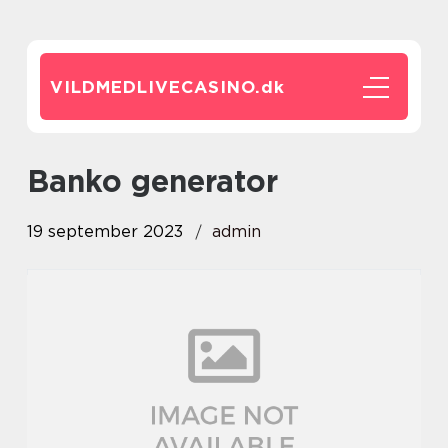
VILDMEDLIVECASINO.
dk
banko generator
19 september 2023
admin