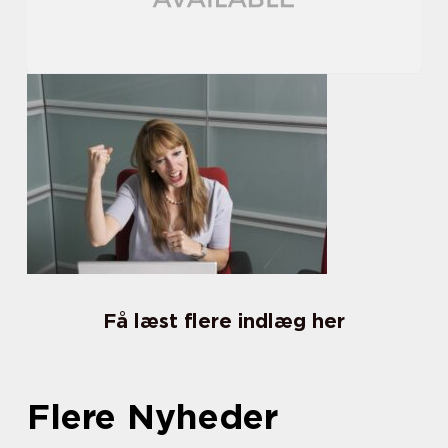
Få læst flere indlæg her
Flere Nyheder