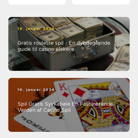
Populært Casino Spil
16. januar 2024
Gratis roulette spil - En dybdegående
guide til casino elskere
16. januar 2024
Spil Gratis Syvkabale En Fascinerende
Verden af Casino Spil