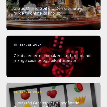
Gratis Online Spil dk: Den ultimative
guide til online casino spil
15. januar 2024
7 kabalen er et populært kortspil blandt
mange casino- og spilentusiaster
14. januar 2024
Hjerterfri Gratisspil: En Indgående