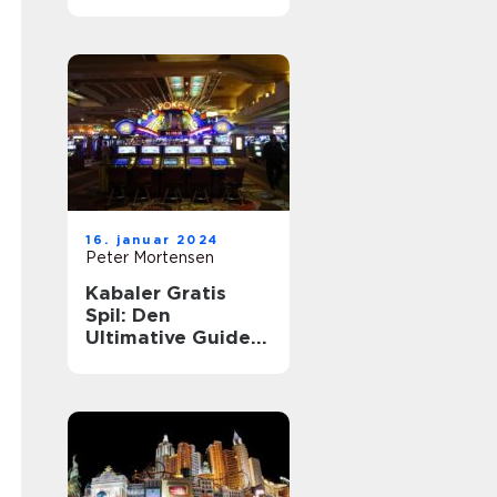
Verden af Casino
Spil
16. januar 2024
Peter Mortensen
Kabaler Gratis
Spil: Den
Ultimative Guide
til Casino Spil