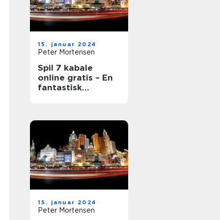
15. januar 2024
Peter Mortensen
Spil 7 kabale
online gratis – En
fantastisk
mulighed for
casinospilentusias
ter
15. januar 2024
Peter Mortensen