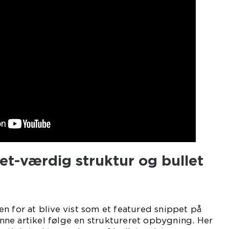
et-værdig struktur og bullet
n for at blive vist som et featured snippet på
ne artikel følge en struktureret opbygning. Her