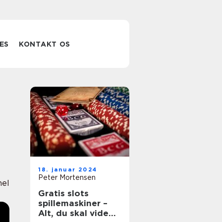
ES
KONTAKT OS
r
18. januar 2024
Peter Mortensen
nel
Gratis slots
spillemaskiner –
Alt, du skal vide