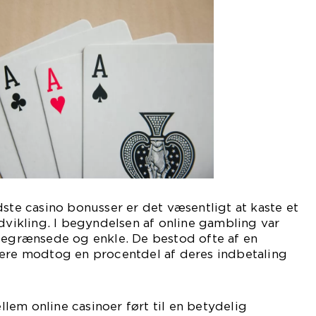
dste casino bonusser er det væsentligt at kaste et
udvikling. I begyndelsen af online gambling var
 begrænsede og enkle. De bestod ofte af en
lere modtog en procentdel af deres indbetaling
em online casinoer ført til en betydelig