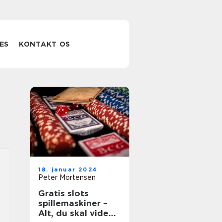
ES
KONTAKT OS
18. januar 2024
Peter Mortensen
Gratis slots
spillemaskiner –
Alt, du skal vide