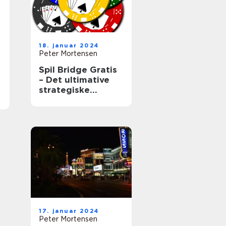
18. januar 2024
Peter Mortensen
Spil Bridge Gratis
– Det ultimative
strategiske
kortspil
17. januar 2024
Peter Mortensen