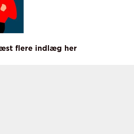
læst flere indlæg her