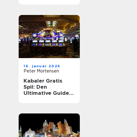
Verden af Casino
Spil
16. januar 2024
Peter Mortensen
Kabaler Gratis
Spil: Den
Ultimative Guide
til Casino Spil