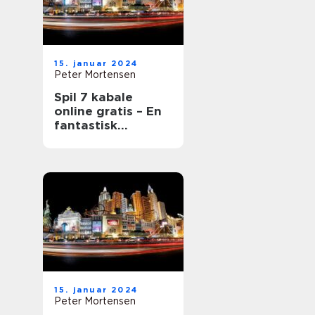
15. januar 2024
Peter Mortensen
Spil 7 kabale
online gratis – En
fantastisk
mulighed for
casinospilentusias
ter
15. januar 2024
Peter Mortensen