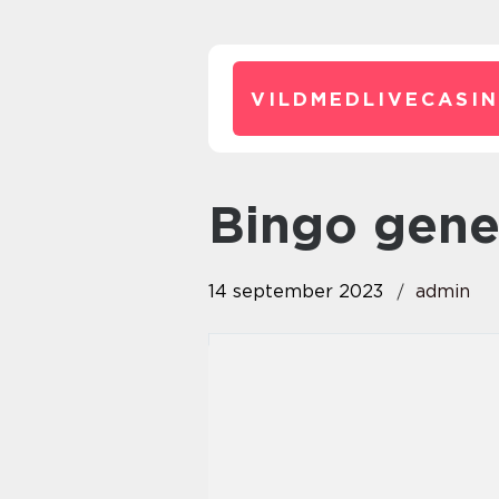
VILDMEDLIVECASIN
bingo gene
14 september 2023
admin