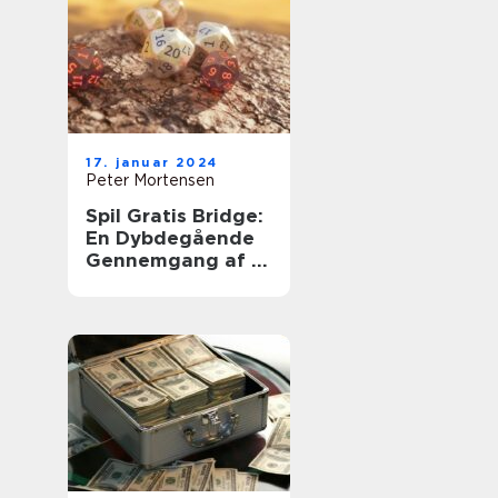
17. januar 2024
Peter Mortensen
Spil Gratis Bridge:
En Dybdegående
Gennemgang af et
Populært Casino
Spil