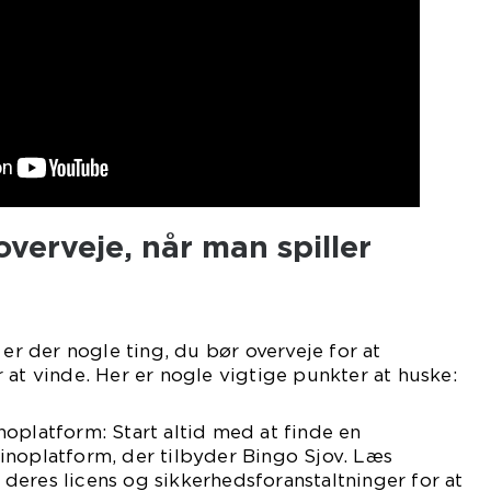
verveje, når man spiller
 er der nogle ting, du bør overveje for at
 at vinde. Her er nogle vigtige punkter at huske:
oplatform: Start altid med at finde en
inoplatform, der tilbyder Bingo Sjov. Læs
eres licens og sikkerhedsforanstaltninger for at