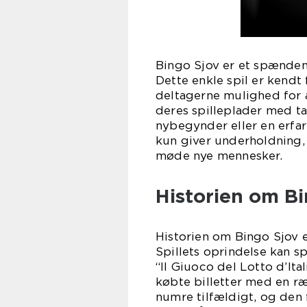
Bingo Sjov er et spændende
Dette enkle spil er kendt
deltagerne mulighed for a
deres spilleplader med ta
nybegynder eller en erfare
kun giver underholdning,
møde nye mennesker.
Historien om B
Historien om Bingo Sjov e
Spillets oprindelse kan sp
“Il Giuoco del Lotto d’Ital
købte billetter med en ræ
numre tilfældigt, og den 