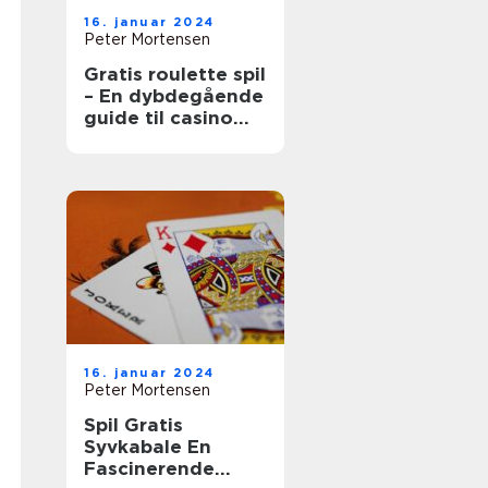
16. januar 2024
Peter Mortensen
Gratis roulette spil
– En dybdegående
guide til casino
elskere
16. januar 2024
Peter Mortensen
Spil Gratis
Syvkabale En
Fascinerende