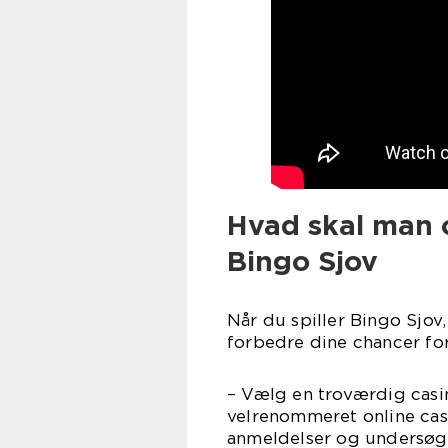
Hvad skal man o
Bingo Sjov
Når du spiller Bingo Sjov,
forbedre dine chancer for
– Vælg en troværdig casin
velrenommeret online cas
anmeldelser og undersøg d