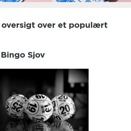
 oversigt over et populært
l Bingo Sjov