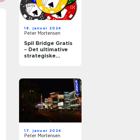
18. januar 2024
Peter Mortensen
Spil Bridge Gratis
– Det ultimative
strategiske
kortspil
17. januar 2024
Peter Mortensen