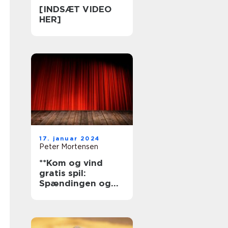
[INDSÆT VIDEO
HER]
17. januar 2024
Peter Mortensen
**Kom og vind
gratis spil:
Spændingen og
sjovet ved online
casino**