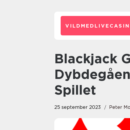
VILDMEDLIVECASIN
Blackjack Gratis: En
Dybdegåen
Spillet
25 september 2023
Peter M