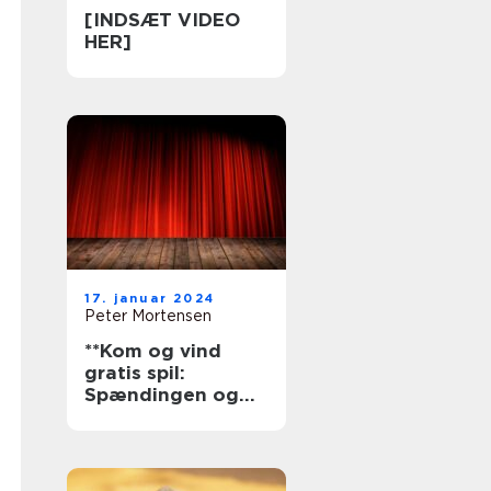
[INDSÆT VIDEO
HER]
17. januar 2024
Peter Mortensen
**Kom og vind
gratis spil:
Spændingen og
sjovet ved online
casino**