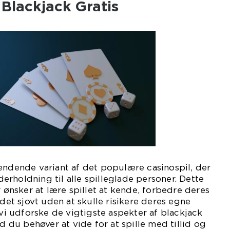
 Blackjack Gratis
ændende variant af det populære casinospil, der
rholdning til alle spilleglade personer. Dette
r ønsker at lære spillet at kende, forbedre deres
 det sjovt uden at skulle risikere deres egne
 vi udforske de vigtigste aspekter af blackjack
ad du behøver at vide for at spille med tillid og