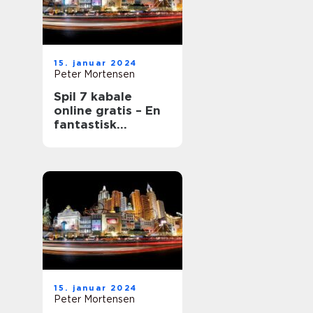
15. januar 2024
Peter Mortensen
Spil 7 kabale
online gratis – En
fantastisk
mulighed for
casinospilentusias
ter
15. januar 2024
Peter Mortensen