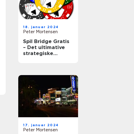
18. januar 2024
Peter Mortensen
Spil Bridge Gratis
– Det ultimative
strategiske
kortspil
17. januar 2024
Peter Mortensen