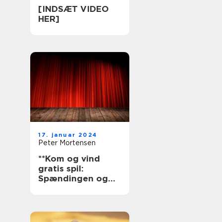
[INDSÆT VIDEO
HER]
17. januar 2024
Peter Mortensen
**Kom og vind
gratis spil:
Spændingen og
sjovet ved online
casino**