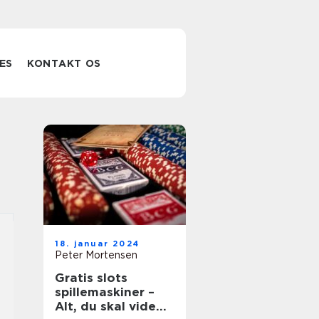
ES
KONTAKT OS
18. januar 2024
Peter Mortensen
Gratis slots
spillemaskiner –
Alt, du skal vide