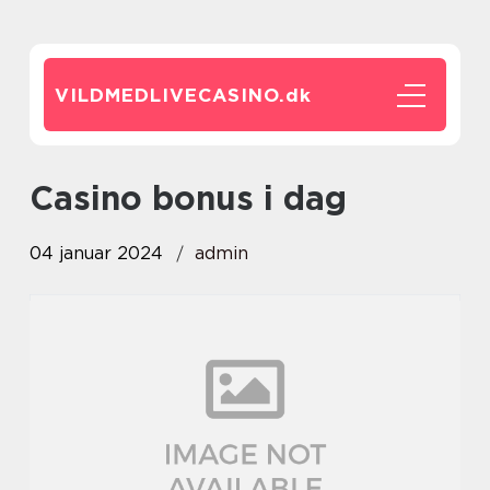
VILDMEDLIVECASINO.
dk
casino bonus i dag
04 januar 2024
admin