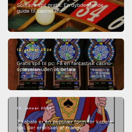
Solitaire spil gratis: En dybdegående
guide til casinofans
13. januar 2024
Gratis spil til pc: Få en fantastisk casino-
oplevelse uden at betale
13. januar 2024
7 kabale er en populær form for kabale-
spil, der er elsket af mange