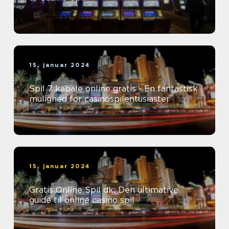
15. januar 2024
Spil 7 kabale online gratis - En fantastisk
mulighed for casinospilentusiaster
15. januar 2024
Gratis Online Spil dk: Den ultimative
guide til online casino spil