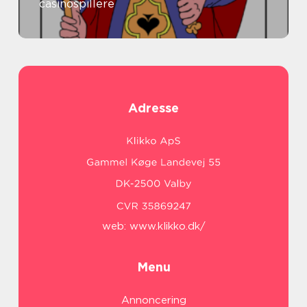
casinospillere
Adresse
web:
www.klikko.dk/
Menu
Annoncering