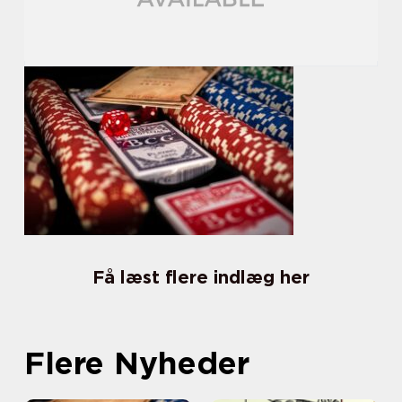
Få læst flere indlæg her
Flere Nyheder