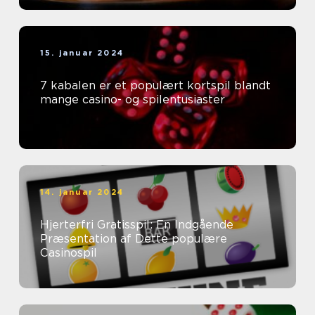
15. januar 2024
7 kabalen er et populært kortspil blandt
mange casino- og spilentusiaster
14. januar 2024
Hjerterfri Gratisspil: En Indgående
Præsentation af Dette populære
Casinospil