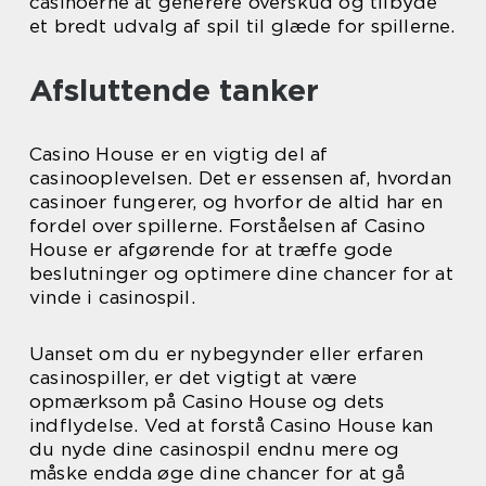
casinoerne at generere overskud og tilbyde
et bredt udvalg af spil til glæde for spillerne.
Afsluttende tanker
Casino House er en vigtig del af
casinooplevelsen. Det er essensen af, hvordan
casinoer fungerer, og hvorfor de altid har en
fordel over spillerne. Forståelsen af Casino
House er afgørende for at træffe gode
beslutninger og optimere dine chancer for at
vinde i casinospil.
Uanset om du er nybegynder eller erfaren
casinospiller, er det vigtigt at være
opmærksom på Casino House og dets
indflydelse. Ved at forstå Casino House kan
du nyde dine casinospil endnu mere og
måske endda øge dine chancer for at gå