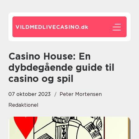
VILDMEDLIVECASINO.
dk
Casino House: En
dybdegående guide til
casino og spil
07 oktober 2023
Peter Mortensen
Redaktionel