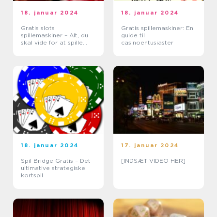
18. januar 2024
18. januar 2024
Gratis slots
Gratis spillemaskiner: En
spillemaskiner – Alt, du
guide til
skal vide for at spille
casinoentusiaster
casino spil
18. januar 2024
17. januar 2024
Spil Bridge Gratis – Det
[INDSÆT VIDEO HER]
ultimative strategiske
kortspil