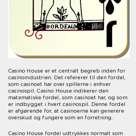
Casino House er et centralt begreb inden for
casinoindustrien. Det refererer til den fordel,
som casinoet har over spillerne i enhver
casinospil. Casino House indikerer den
matematiske fordel, som casinoet har, og som
er indbygget i hvert casinospil. Denne fordel
er afgørende for, at casinoerne kan generere
overskud og fungere som en forretning.
Casino House fordel udtrykkes normalt som