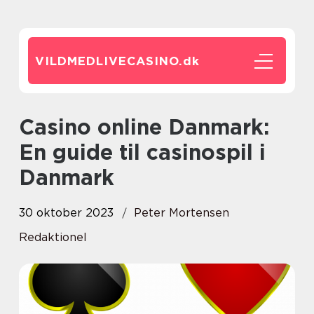
VILDMEDLIVECASINO.
dk
Casino online Danmark:
En guide til casinospil i
Danmark
30 oktober 2023
Peter Mortensen
Redaktionel