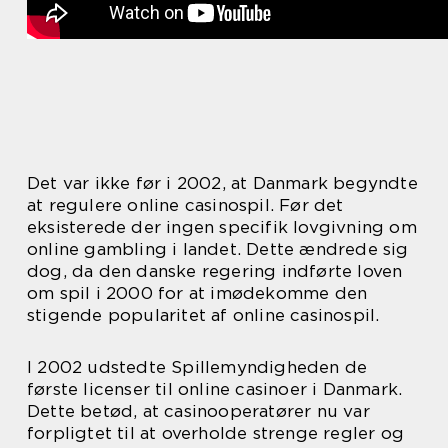
Det var ikke før i 2002, at Danmark begyndte
at regulere online casinospil. Før det
eksisterede der ingen specifik lovgivning om
online gambling i landet. Dette ændrede sig
dog, da den danske regering indførte loven
om spil i 2000 for at imødekomme den
stigende popularitet af online casinospil.
I 2002 udstedte Spillemyndigheden de
første licenser til online casinoer i Danmark.
Dette betød, at casinooperatører nu var
forpligtet til at overholde strenge regler og