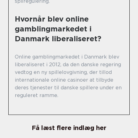
spilregulering.
Hvornår blev online
gamblingmarkedet i
Danmark liberaliseret?
Online gamblingmarkedet i Danmark blev
liberaliseret i 2012, da den danske regering
vedtog en ny spillelovgivning, der tillod
internationale online casinoer at tilbyde
deres tjenester til danske spillere under en
reguleret ramme.
Få læst flere indlæg her