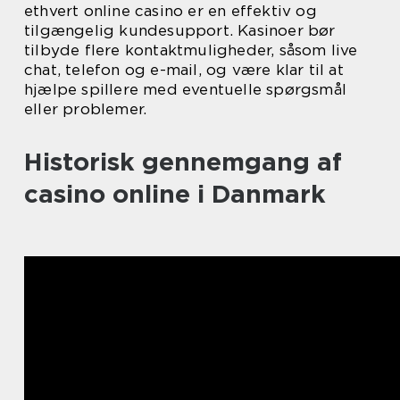
ethvert online casino er en effektiv og
tilgængelig kundesupport. Kasinoer bør
tilbyde flere kontaktmuligheder, såsom live
chat, telefon og e-mail, og være klar til at
hjælpe spillere med eventuelle spørgsmål
eller problemer.
Historisk gennemgang af
casino online i Danmark