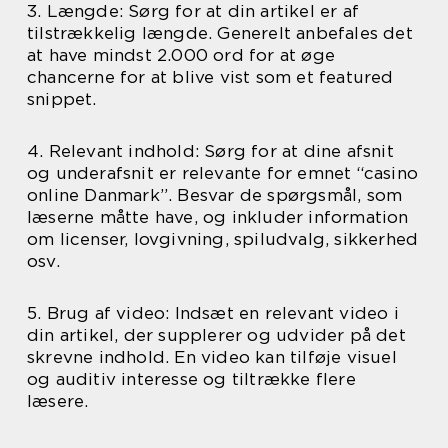
3. Længde: Sørg for at din artikel er af
tilstrækkelig længde. Generelt anbefales det
at have mindst 2.000 ord for at øge
chancerne for at blive vist som et featured
snippet.
4. Relevant indhold: Sørg for at dine afsnit
og underafsnit er relevante for emnet “casino
online Danmark”. Besvar de spørgsmål, som
læserne måtte have, og inkluder information
om licenser, lovgivning, spiludvalg, sikkerhed
osv.
5. Brug af video: Indsæt en relevant video i
din artikel, der supplerer og udvider på det
skrevne indhold. En video kan tilføje visuel
og auditiv interesse og tiltrække flere
læsere.