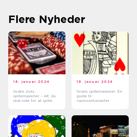
Flere Nyheder
18. januar 2024
18. januar 2024
Gratis slots
Gratis spillemaskiner: En
spillemaskiner – Alt, du
guide til
skal vide for at spille
casinoentusiaster
casino spil