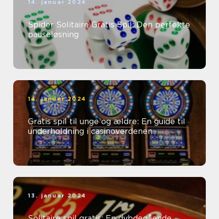
14. januar 2024
Spider Solitaire Gratis Spil: Den perfekte
pauseløsning
14. januar 2024
Gratis spil til unge og ældre: En guide til
underholdning i casinoverdenen
13. januar 2024
Solitaire spil gratis: En dybdegående