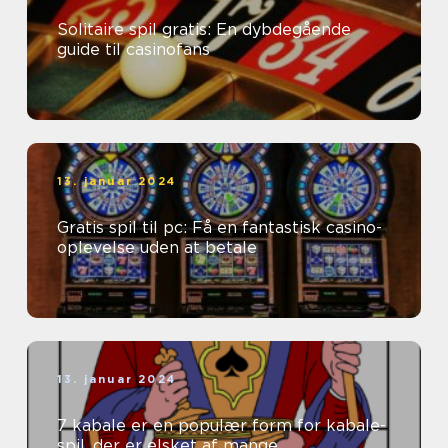
Solitaire spil gratis: En dybdegående
guide til casinofans
13. januar 2024
Gratis spil til pc: Få en fantastisk casino-
oplevelse uden at betale
13. januar 2024
7 kabale er en populær form for kabale-
spil, der er elsket af mange