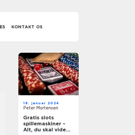
ES
KONTAKT OS
18. januar 2024
Peter Mortensen
Gratis slots
spillemaskiner –
Alt, du skal vide