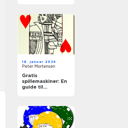
for at spille casino
spil
18. januar 2024
Peter Mortensen
Gratis
spillemaskiner: En
guide til
casinoentusiaster