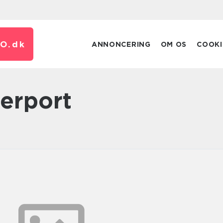
O.
dk
ANNONCERING
OM OS
COOKI
terport