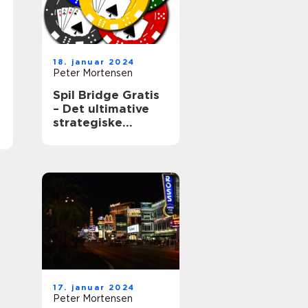
18. januar 2024
Peter Mortensen
Spil Bridge Gratis
– Det ultimative
strategiske
kortspil
17. januar 2024
Peter Mortensen