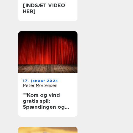
[INDSÆT VIDEO
HER]
17. januar 2024
Peter Mortensen
**Kom og vind
gratis spil:
Spændingen og
sjovet ved online
casino**