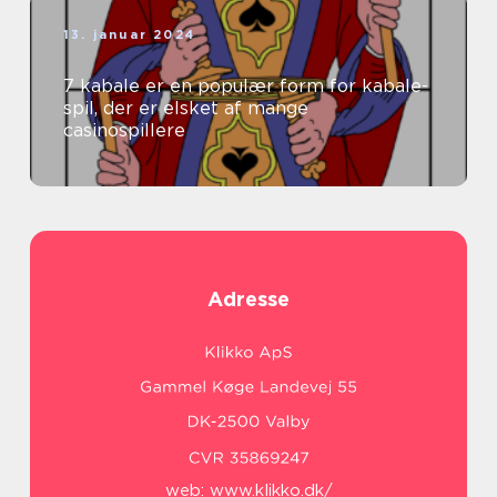
13. januar 2024
7 kabale er en populær form for kabale-
spil, der er elsket af mange
casinospillere
Adresse
web:
www.klikko.dk/