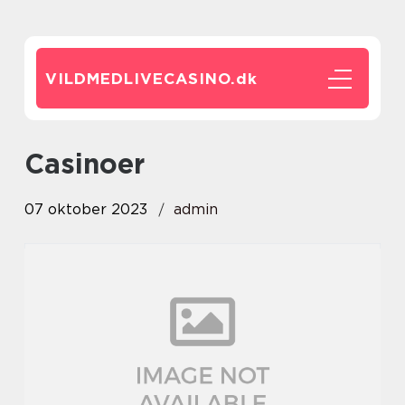
VILDMEDLIVECASINO.
dk
casinoer
07 oktober 2023
admin