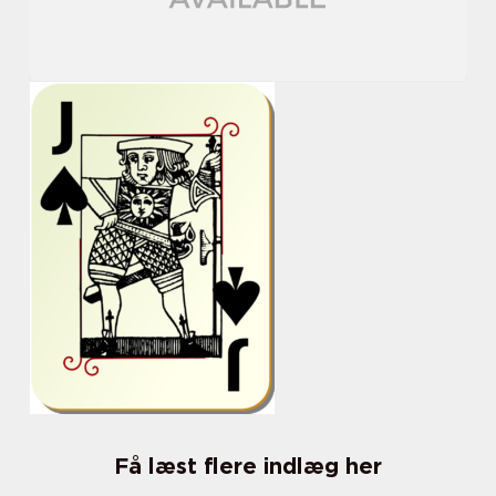
Få læst flere indlæg her