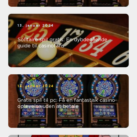
13. januar 2024
Solitaire spil gratis: En dybdegående
guide til casinofans
13. januar 2024
Gratis spil til pc: Få en fantastisk casino-
oplevelse uden at betale