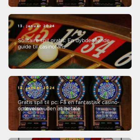
13. januar 2024
Solitaire spil gratis: En dybdegående
guide til casinofans
13. januar 2024
Gratis spil til pc: Få en fantastisk casino-
oplevelse uden at betale