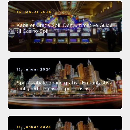
16. januar 2024
Kabaler Gratis Spil: Den Ultimative Guide
til Casino Spil
15. januar 2024
Spil 7 kabale online gratis - En fantastisk
mulighed for casinospilentusiaster
15. januar 2024