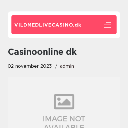
VILDMEDLIVECASINO.
dk
casinoonline dk
02 november 2023
admin