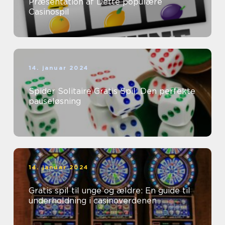
Præsentation af Dette populære
Casinospil
14. januar 2024
Spider Solitaire Gratis Spil: Den perfekte
pauseløsning
14. januar 2024
Gratis spil til unge og ældre: En guide til
underholdning i casinoverdenen