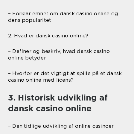
– Forklar emnet om dansk casino online og
dens popularitet
2. Hvad er dansk casino online?
– Definer og beskriv, hvad dansk casino
online betyder
– Hvorfor er det vigtigt at spille på et dansk
casino online med licens?
3. Historisk udvikling af
dansk casino online
– Den tidlige udvikling af online casinoer