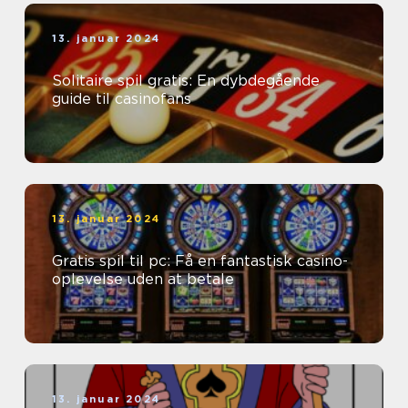
13. januar 2024
Solitaire spil gratis: En dybdegående
guide til casinofans
13. januar 2024
Gratis spil til pc: Få en fantastisk casino-
oplevelse uden at betale
13. januar 2024