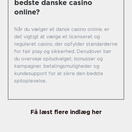
bedste danske casino
online?
Når du vælger et dansk casino online, er
det vigtigt at vælge et licenseret og
reguleret casino, der opfylder standarderne
for fair play og sikkerhed. Derudover bør
du overveje spiludvalget, bonusser og
kampagner, betalingsmuligheder og
kundesupport for at sikre den bedste
spiloplevelse.
Få læst flere indlæg her