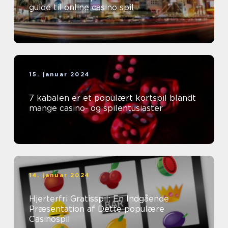
guide til online casino spil
15. januar 2024
7 kabalen er et populært kortspil blandt
mange casino- og spilentusiaster
14. januar 2024
Hjerterfri Gratisspil: En Indgående
Præsentation af Dette populære
Casinospil