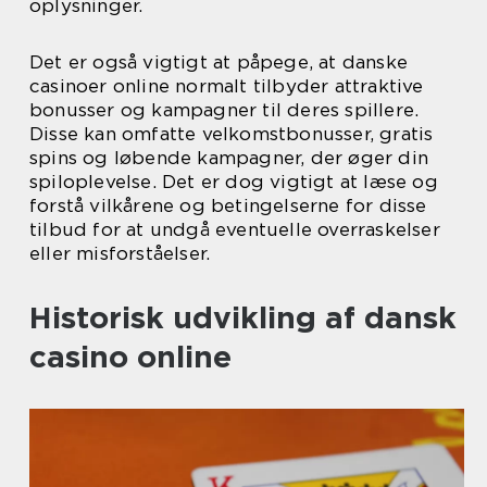
oplysninger.
Det er også vigtigt at påpege, at danske
casinoer online normalt tilbyder attraktive
bonusser og kampagner til deres spillere.
Disse kan omfatte velkomstbonusser, gratis
spins og løbende kampagner, der øger din
spiloplevelse. Det er dog vigtigt at læse og
forstå vilkårene og betingelserne for disse
tilbud for at undgå eventuelle overraskelser
eller misforståelser.
Historisk udvikling af dansk
casino online