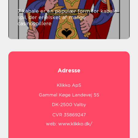
7 kabale er en populær form for kabale-
spil, der er elsket af mange
casinospillere
Adresse
web:
www.klikko.dk/