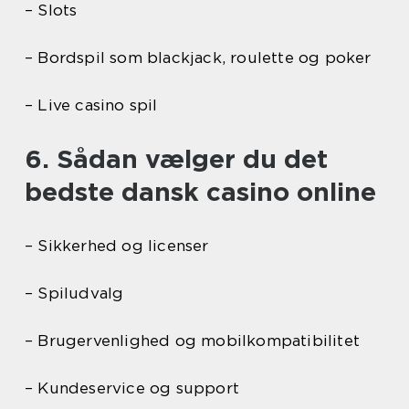
– Slots
– Bordspil som blackjack, roulette og poker
– Live casino spil
6. Sådan vælger du det
bedste dansk casino online
– Sikkerhed og licenser
– Spiludvalg
– Brugervenlighed og mobilkompatibilitet
– Kundeservice og support