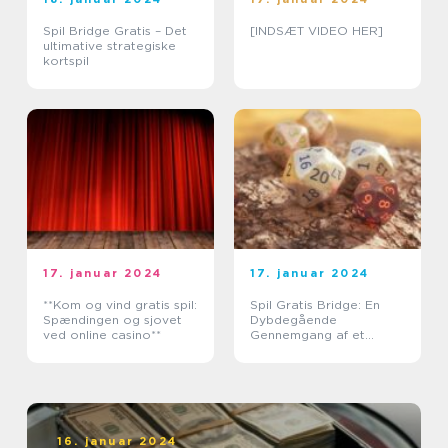
Spil Bridge Gratis – Det
[INDSÆT VIDEO HER]
ultimative strategiske
kortspil
17. januar 2024
17. januar 2024
**Kom og vind gratis spil:
Spil Gratis Bridge: En
Spændingen og sjovet
Dybdegående
ved online casino**
Gennemgang af et
Populært Casino Spil
16. januar 2024