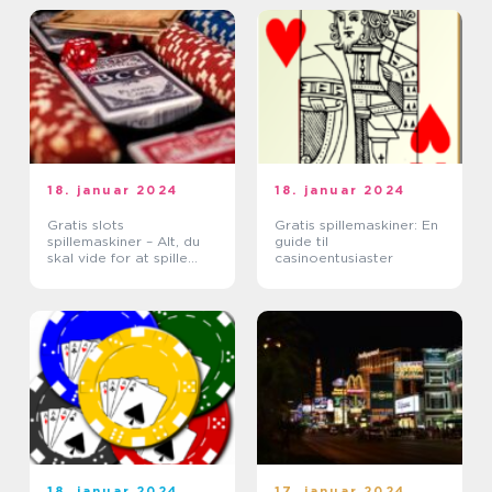
18. januar 2024
18. januar 2024
Gratis slots
Gratis spillemaskiner: En
spillemaskiner – Alt, du
guide til
skal vide for at spille
casinoentusiaster
casino spil
18. januar 2024
17. januar 2024