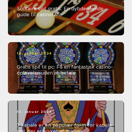
Solitaire spil gratis: En dybdegående
guide til casinofans
13. januar 2024
Gratis spil til pc: Få en fantastisk casino-
oplevelse uden at betale
13. januar 2024
7 kabale er en populær form for kabale-
spil, der er elsket af mange