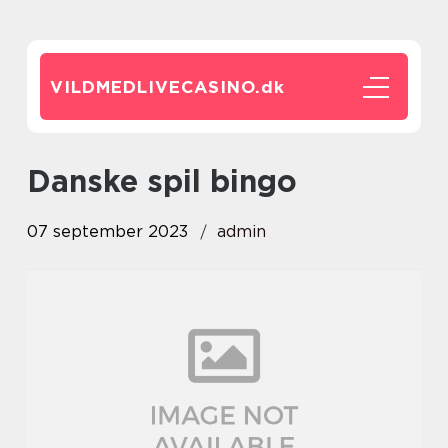
VILDMEDLIVECASINO.
dk
danske spil bingo
07 september 2023
admin