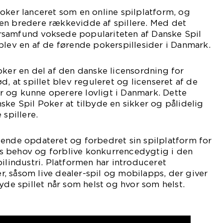
oker lanceret som en online spilplatform, og
en bredere rækkevidde af spillere. Med det
samfund voksede populariteten af Danske Spil
blev en af de førende pokerspillesider i Danmark.
oker en del af den danske licensordning for
d, at spillet blev reguleret og licenseret af de
 og kunne operere lovligt i Danmark. Dette
ske Spil Poker at tilbyde en sikker og pålidelig
 spillere.
bende opdateret og forbedret sin spilplatform for
s behov og forblive konkurrencedygtig i den
pilindustri. Platformen har introduceret
, såsom live dealer-spil og mobilapps, der giver
yde spillet når som helst og hvor som helst.