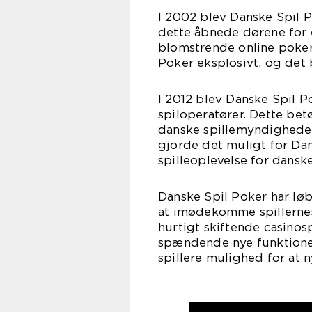
I 2002 blev Danske Spil P
dette åbnede dørene for 
blomstrende online poker
Poker eksplosivt, og det 
I 2012 blev Danske Spil P
spiloperatører. Dette betø
danske spillemyndigheder
gjorde det muligt for Dan
spilleoplevelse for danske
Danske Spil Poker har lø
at imødekomme spillerne
hurtigt skiftende casinos
spændende nye funktioner
spillere mulighed for at n