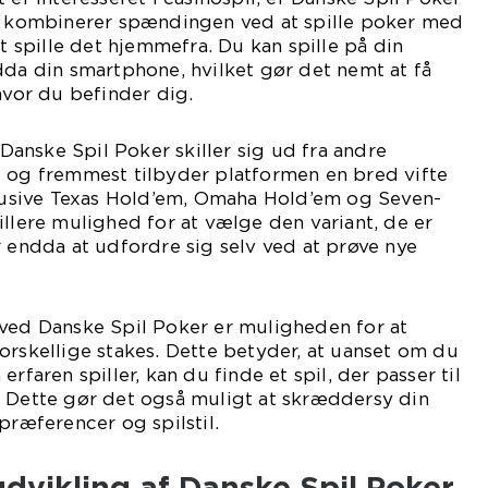
et kombinerer spændingen ved at spille poker med
spille det hjemmefra. Du kan spille på din
dda din smartphone, hvilket gør det nemt at få
hvor du befinder dig.
t Danske Spil Poker skiller sig ud fra andre
t og fremmest tilbyder platformen en bred vifte
klusive Texas Hold’em, Omaha Hold’em og Seven-
illere mulighed for at vælge den variant, de er
r endda at udfordre sig selv ved at prøve nye
 ved Danske Spil Poker er muligheden for at
orskellige stakes. Dette betyder, at uanset om du
rfaren spiller, kan du finde et spil, der passer til
. Dette gør det også muligt at skræddersy din
præferencer og spilstil.
udvikling af Danske Spil Poker