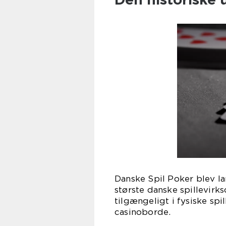
Danske Spil Poker blev la
største danske spillevirk
tilgængeligt i fysiske spi
casinoborde.