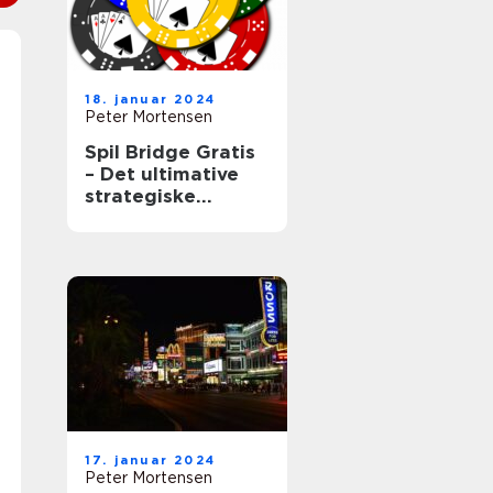
18. januar 2024
Peter Mortensen
Spil Bridge Gratis
– Det ultimative
strategiske
kortspil
17. januar 2024
Peter Mortensen