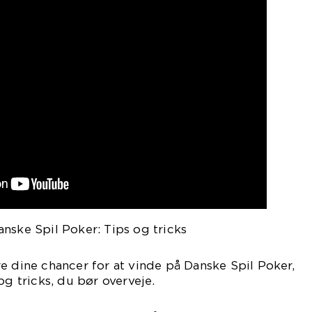
nske Spil Poker: Tips og tricks
e dine chancer for at vinde på Danske Spil Poker,
og tricks, du bør overveje.