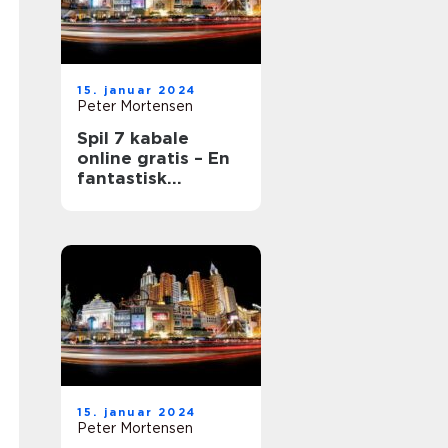
15. januar 2024
Peter Mortensen
Spil 7 kabale
online gratis – En
fantastisk
mulighed for
casinospilentusias
ter
15. januar 2024
Peter Mortensen