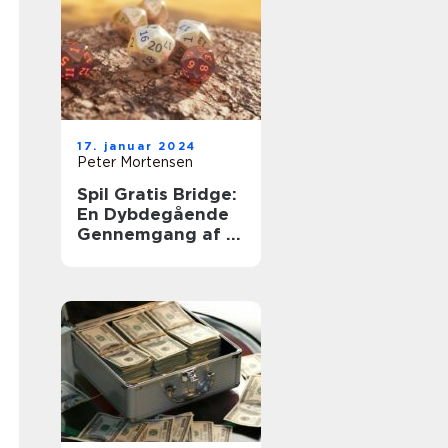
17. januar 2024
Peter Mortensen
Spil Gratis Bridge:
En Dybdegående
Gennemgang af et
Populært Casino
Spil