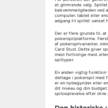
et glimrende valg. Spill
bekvemmeligheden ved at 
computer, tablet eller en
adgang til spillet uanset 
Der er flere grunde til, a
pokerspilplatforme. Førs
af pokerspilvarianter, in
Card Stud. Dette giver sp
mest fortrolige med, elle
spiltyper.
En anden vigtig funktion
deltage i pokerspil med f
er en nybegynder eller en e
dit niveau og din budget
spilooplevelse efter dine 
Den historiske 