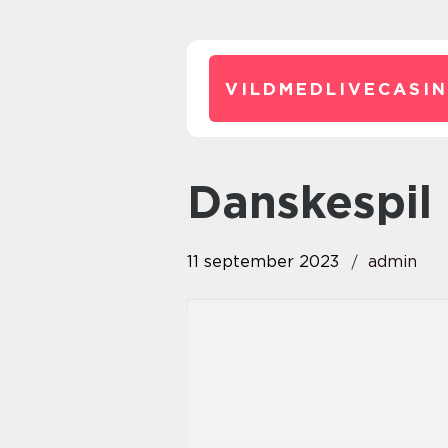
VILDMEDLIVECASIN
danskespil
11 september 2023
admin