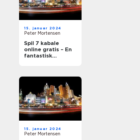
15. januar 2024
Peter Mortensen
Spil 7 kabale
online gratis – En
fantastisk
mulighed for
casinospilentusias
ter
15. januar 2024
Peter Mortensen