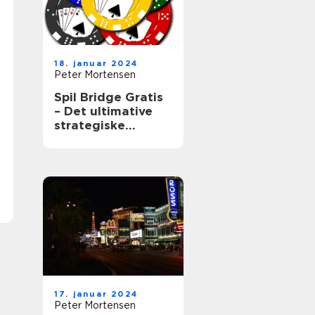
18. januar 2024
Peter Mortensen
Spil Bridge Gratis
– Det ultimative
strategiske
kortspil
17. januar 2024
Peter Mortensen