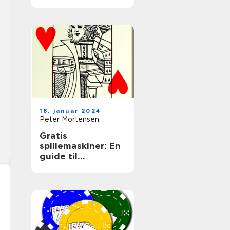
for at spille casino
spil
18. januar 2024
Peter Mortensen
Gratis
spillemaskiner: En
guide til
casinoentusiaster