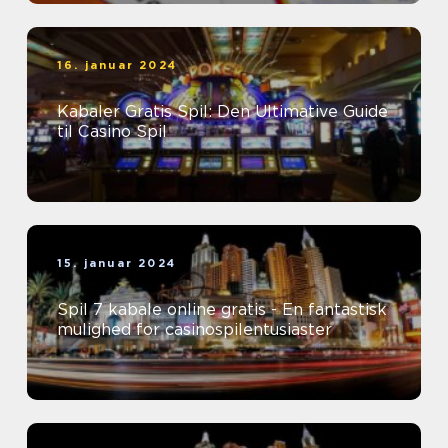
16. januar 2024
Kabaler Gratis Spil: Den Ultimative Guide
til Casino Spil
15. januar 2024
Spil 7 kabale online gratis - En fantastisk
mulighed for casinospilentusiaster