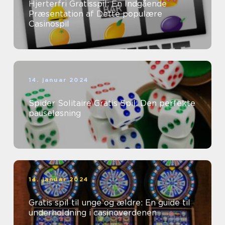
Hjerterfri Gratisspil: En Indgående
Præsentation af Dette populære
Casinospil
14. januar 2024
Spider Solitaire Gratis Spil: Den perfekte
pauseløsning
14. januar 2024
Gratis spil til unge og ældre: En guide til
underholdning i casinoverdenen