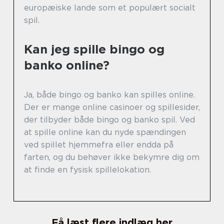
europæiske lande som et populært socialt
spil.
Kan jeg spille bingo og
banko online?
Ja, både bingo og banko kan spilles online.
Der er mange online casinoer og spillesider,
der tilbyder både bingo og banko spil. Ved
at spille online kan du nyde spændingen
ved spillet hjemmefra eller endda på
farten, og du behøver ikke bekymre dig om
at finde en fysisk spillelokation.
Få læst flere indlæg her