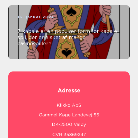
13. januar 2024
7 kabale er en populær form for kabale-
spil, der er elsket af mange
casinospillere
Adresse