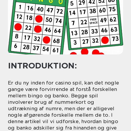
INTRODUKTION:
Er du ny inden for casino spil, kan det nogle
gange være forvirrende at forstå forskellen
mellem bingo og banko. Begge spil
involverer brug af nummerkort og
udtrækning af numre, men der er alligevel
nogle afgørende forskelle mellem de to. I
denne artikel vil vi udforske, hvordan bingo
og banko adskiller sig fra hinanden og give