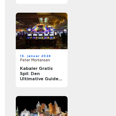
Verden af Casino
Spil
16. januar 2024
Peter Mortensen
Kabaler Gratis
Spil: Den
Ultimative Guide
til Casino Spil