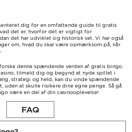
senteret dig for en omfattende guide til gratis
vad det er, hvorfor det er vigtigt for
an det har udviklet sig historisk set. Vi har også
inger om, hvad du skal være opmærksom på, når
.
udforske denne spændende verden af gratis bingo.
casino, tilmeld dig og begynd at nyde spillet i
gang, strategi og held, kan du vinde spændende
, uden at skulle risikere dine egne penge. Så gå
ingo være en del af din casinooplevelse!
FAQ
ingo?