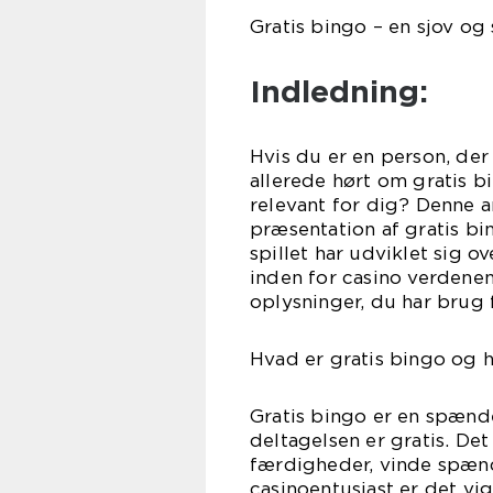
Gratis bingo – en sjov o
Indledning:
Hvis du er en person, der 
allerede hørt om gratis b
relevant for dig? Denne a
præsentation af gratis b
spillet har udviklet sig o
inden for casino verdenen,
oplysninger, du har brug f
Hvad er gratis bingo og h
Gratis bingo er en spænde
deltagelsen er gratis. Det
færdigheder, vinde spæ
casinoentusiast er det v