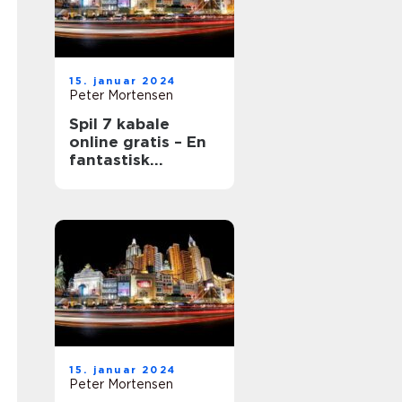
15. januar 2024
Peter Mortensen
Spil 7 kabale
online gratis – En
fantastisk
mulighed for
casinospilentusias
ter
15. januar 2024
Peter Mortensen