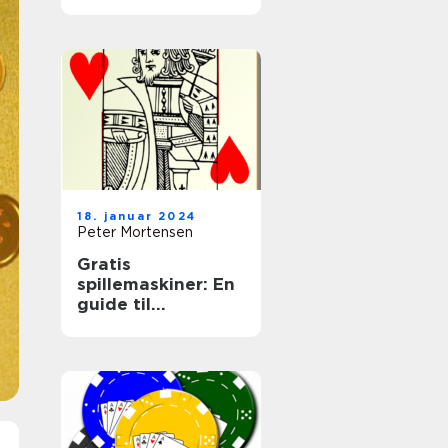
for at spille casino
spil
18. januar 2024
Peter Mortensen
Gratis
spillemaskiner: En
guide til
casinoentusiaster