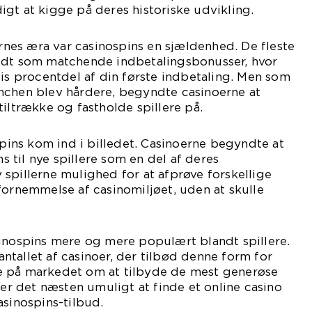
gt at kigge på deres historiske udvikling.
ernes æra var casinospins en sjældenhed. De fleste
udt som matchende indbetalingsbonusser, hvor
vis procentdel af din første indbetaling. Men som
nchen blev hårdere, begyndte casinoerne at
tiltrække og fastholde spillere på.
spins kom ind i billedet. Casinoerne begyndte at
ns til nye spillere som en del af deres
spillerne mulighed for at afprøve forskellige
fornemmelse af casinomiljøet, uden at skulle
sinospins mere og mere populært blandt spillere.
 antallet af casinoer, der tilbød denne form for
e på markedet om at tilbyde de mest generøse
 er det næsten umuligt at finde et online casino
asinospins-tilbud.