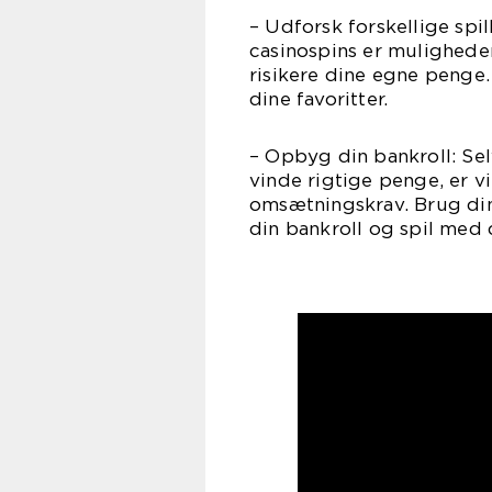
– Udforsk forskellige spil
casinospins er muligheden
risikere dine egne penge.
dine favoritter.
– Opbyg din bankroll: Sel
vinde rigtige penge, er 
omsætningskrav. Brug dine
din bankroll og spil med 