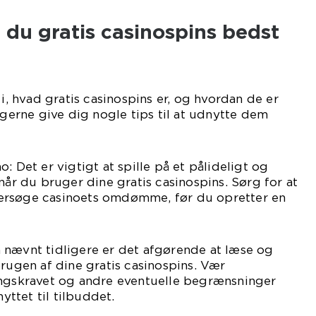
du gratis casinospins bedst
 i, hvad gratis casinospins er, og hvordan de er
 gerne give dig nogle tips til at udnytte dem
: Det er vigtigt at spille på et pålideligt og
når du bruger dine gratis casinospins. Sørg for at
ersøge casinoets omdømme, før du opretter en
 nævnt tidligere er det afgørende at læse og
brugen af dine gratis casinospins. Vær
skravet og andre eventuelle begrænsninger
nyttet til tilbuddet.