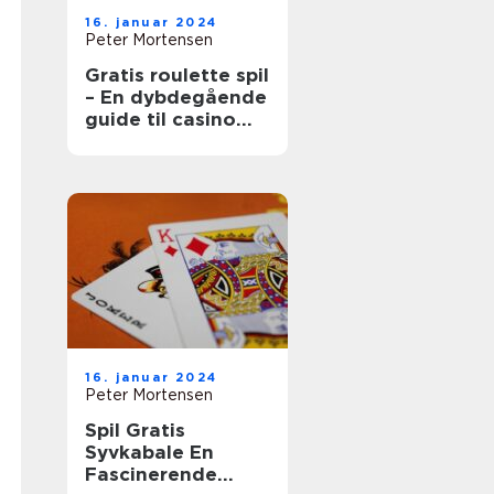
16. januar 2024
Peter Mortensen
Gratis roulette spil
– En dybdegående
guide til casino
elskere
16. januar 2024
Peter Mortensen
Spil Gratis
Syvkabale En
Fascinerende