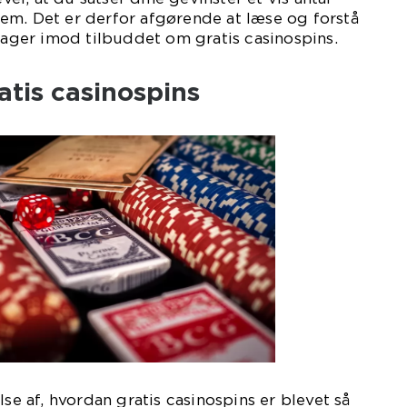
em. Det er derfor afgørende at læse og forstå
 tager imod tilbuddet om gratis casinospins.
atis casinospins
lse af, hvordan gratis casinospins er blevet så