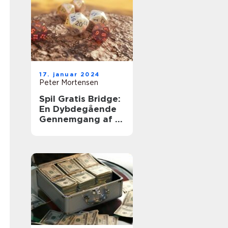
17. januar 2024
Peter Mortensen
Spil Gratis Bridge:
En Dybdegående
Gennemgang af et
Populært Casino
Spil