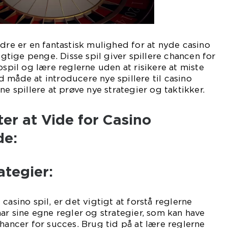
ldre er en fantastisk mulighed for at nyde casino
rigtige penge. Disse spil giver spillere chancen for
ospil og lære reglerne uden at risikere at miste
 måde at introducere nye spillere til casino
ne spillere at prøve nye strategier og taktikker.
er at Vide for Casino
de:
ategier:
casino spil, er det vigtigt at forstå reglerne
har sine egne regler og strategier, som kan have
chancer for succes. Brug tid på at lære reglerne