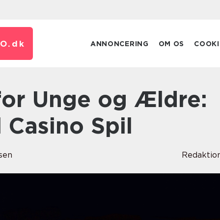
O.
dk
ANNONCERING
OM OS
COOKI
l Casino Spil
sen
Redaktio