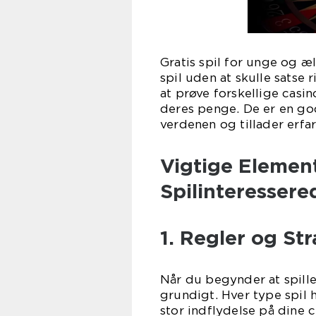
Gratis spil for unge og æ
spil uden at skulle satse 
at prøve forskellige casin
deres penge. De er en god
verdenen og tillader erfar
Vigtige Element
Spilinteressere
1. Regler og Str
Når du begynder at spille 
grundigt. Hver type spil 
stor indflydelse på dine 