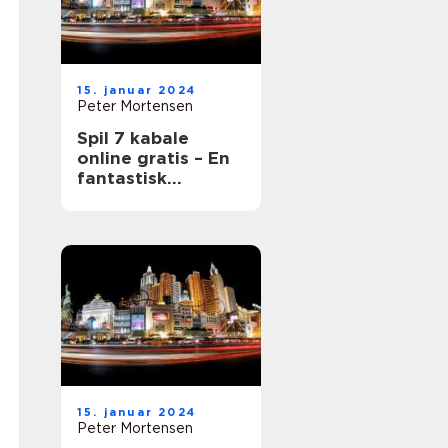
15. januar 2024
Peter Mortensen
Spil 7 kabale
online gratis – En
fantastisk
mulighed for
casinospilentusias
ter
15. januar 2024
Peter Mortensen