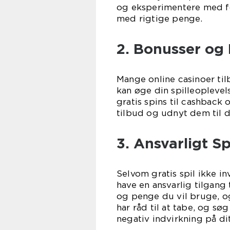
og eksperimentere med for
med rigtige penge.
2. Bonusser og
Mange online casinoer ti
kan øge din spilleoplevel
gratis spins til cashback
tilbud og udnyt dem til d
3. Ansvarligt Spi
Selvom gratis spil ikke in
have en ansvarlig tilgang 
og penge du vil bruge, og
har råd til at tabe, og sø
negativ indvirkning på dit 