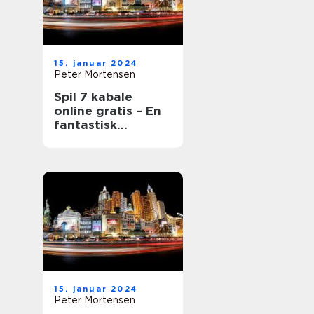
15. januar 2024
Peter Mortensen
Spil 7 kabale
online gratis – En
fantastisk
mulighed for
casinospilentusias
ter
15. januar 2024
Peter Mortensen