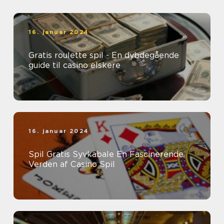
16. januar 2024
Gratis roulette spil - En dybdegående
guide til casino elskere
16. januar 2024
Spil Gratis Syvkabale En Fascinerende
Verden af Casino Spil