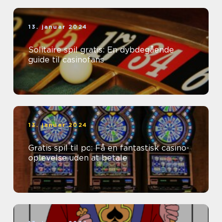
13. januar 2024
Solitaire spil gratis: En dybdegående
guide til casinofans
13. januar 2024
Gratis spil til pc: Få en fantastisk casino-
oplevelse uden at betale