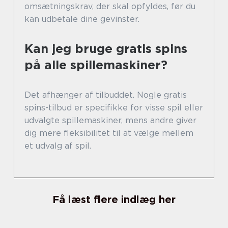
omsætningskrav, der skal opfyldes, før du
kan udbetale dine gevinster.
Kan jeg bruge gratis spins
på alle spillemaskiner?
Det afhænger af tilbuddet. Nogle gratis
spins-tilbud er specifikke for visse spil eller
udvalgte spillemaskiner, mens andre giver
dig mere fleksibilitet til at vælge mellem
et udvalg af spil.
Få læst flere indlæg her