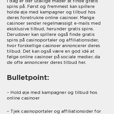
I dag er der utallige måder at finde gratis
spins på. Først og fremmest kan spillere
holde øje med kampagner og tilbud hos
deres foretrukne online casinoer. Mange
casinoer sender regelmæssigt e-mails med
eksklusive tilbud, herunder gratis spins.
Derudover kan spillere også finde gratis
spins på casinoportaler og affiliationsider,
hvor forskellige casinoer annoncerer deres
tilbud. Det kan også være en god idé at
følge online casinoer på sociale medier, da
de ofte annoncerer deres tilbud her.
Bulletpoint:
– Hold øje med kampagner og tilbud hos
online casinoer
– Tjek casinoportaler og affiliationsider for