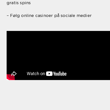
gratis spins
– Følg online casinoer på sociale medier