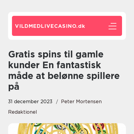
VILDMEDLIVECASINO.
dk
Gratis spins til gamle
kunder En fantastisk
måde at belønne spillere
på
31 december 2023
Peter Mortensen
Redaktionel