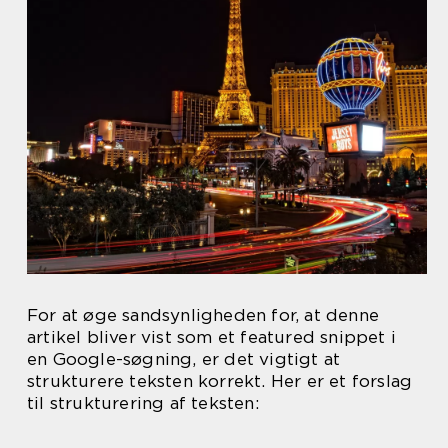
For at øge sandsynligheden for, at denne
artikel bliver vist som et featured snippet i
en Google-søgning, er det vigtigt at
strukturere teksten korrekt. Her er et forslag
til strukturering af teksten: