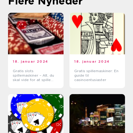
Flere Nyheder
18. januar 2024
18. januar 2024
Gratis slots
Gratis spillemaskiner: En
spillemaskiner – Alt, du
guide til
skal vide for at spille
casinoentusiaster
casino spil