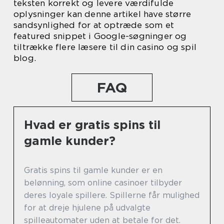
teksten korrekt og levere værdifulde
oplysninger kan denne artikel have større
sandsynlighed for at optræde som et
featured snippet i Google-søgninger og
tiltrække flere læsere til din casino og spil
blog.
FAQ
Hvad er gratis spins til
gamle kunder?
Gratis spins til gamle kunder er en
belønning, som online casinoer tilbyder
deres loyale spillere. Spillerne får mulighed
for at dreje hjulene på udvalgte
spilleautomater uden at betale for det.