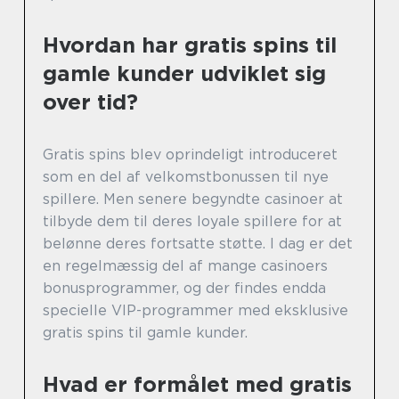
Hvordan har gratis spins til
gamle kunder udviklet sig
over tid?
Gratis spins blev oprindeligt introduceret
som en del af velkomstbonussen til nye
spillere. Men senere begyndte casinoer at
tilbyde dem til deres loyale spillere for at
belønne deres fortsatte støtte. I dag er det
en regelmæssig del af mange casinoers
bonusprogrammer, og der findes endda
specielle VIP-programmer med eksklusive
gratis spins til gamle kunder.
Hvad er formålet med gratis