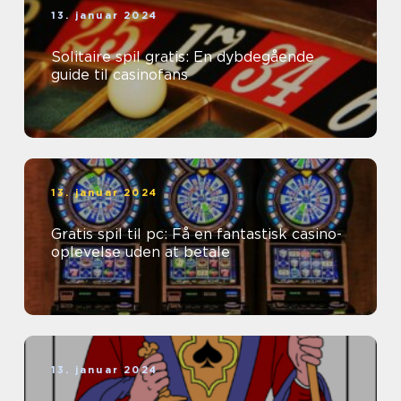
13. januar 2024
Solitaire spil gratis: En dybdegående
guide til casinofans
13. januar 2024
Gratis spil til pc: Få en fantastisk casino-
oplevelse uden at betale
13. januar 2024