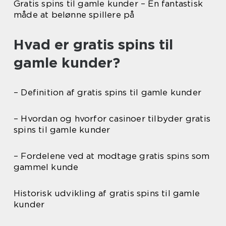
Gratis spins til gamle kunder – En fantastisk
måde at belønne spillere på
Hvad er gratis spins til
gamle kunder?
– Definition af gratis spins til gamle kunder
– Hvordan og hvorfor casinoer tilbyder gratis
spins til gamle kunder
– Fordelene ved at modtage gratis spins som
gammel kunde
Historisk udvikling af gratis spins til gamle
kunder