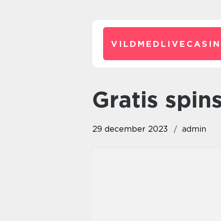
VILDMEDLIVECASIN
gratis spi
29 december 2023
admin