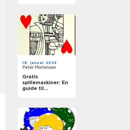
for at spille casino
spil
18. januar 2024
Peter Mortensen
Gratis
spillemaskiner: En
guide til
casinoentusiaster