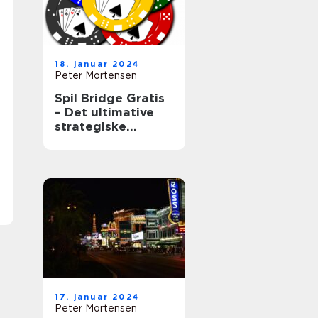
18. januar 2024
Peter Mortensen
Spil Bridge Gratis
– Det ultimative
strategiske
kortspil
17. januar 2024
Peter Mortensen