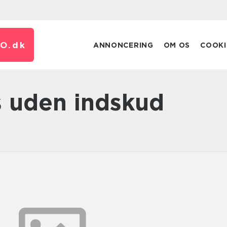
O.
dk
ANNONCERING
OM OS
COOKI
ns uden indskud