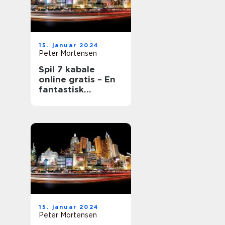
15. januar 2024
Peter Mortensen
Spil 7 kabale
online gratis – En
fantastisk
mulighed for
casinospilentusias
ter
15. januar 2024
Peter Mortensen