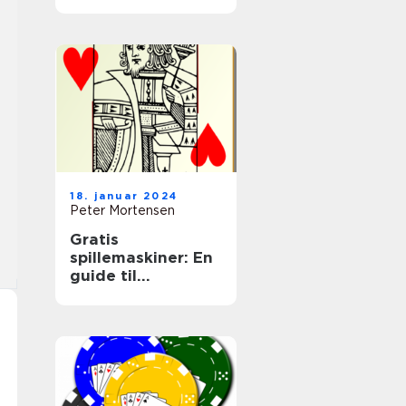
for at spille casino
spil
18. januar 2024
Peter Mortensen
Gratis
spillemaskiner: En
guide til
casinoentusiaster