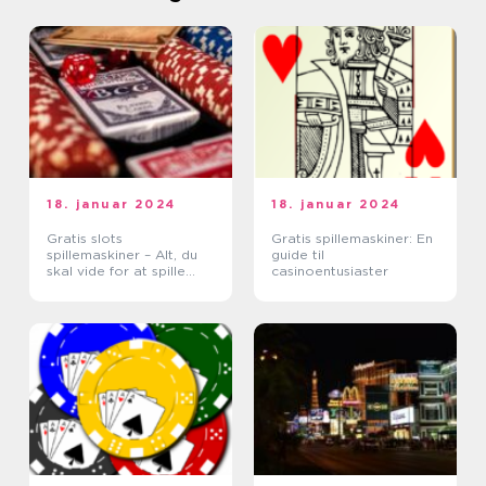
18. januar 2024
18. januar 2024
Gratis slots
Gratis spillemaskiner: En
spillemaskiner – Alt, du
guide til
skal vide for at spille
casinoentusiaster
casino spil