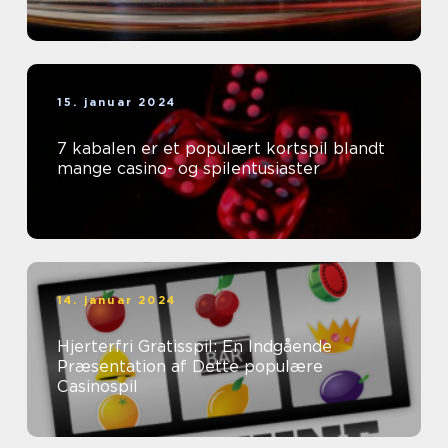
15. januar 2024
7 kabalen er et populært kortspil blandt
mange casino- og spilentusiaster
14. januar 2024
Hjerterfri Gratisspil: En Indgående
Præsentation af Dette populære
Casinospil