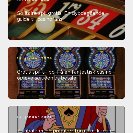
Solitaire spil gratis: En dybdegående
guide til casinofans
13. januar 2024
Gratis spil til pc: Få en fantastisk casino-
oplevelse uden at betale
13. januar 2024
7 kabale er en populær form for kabale-