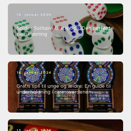
14. januar 2024
Spider Solitaire Gratis Spil: Den perfekte
pauseløsning
14. januar 2024
Gratis spil til unge og ældre: En guide til
underholdning i casinoverdenen
13. januar 2024