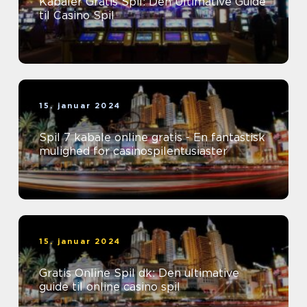
Kabaler Gratis Spil: Den Ultimative Guide
til Casino Spil
15. januar 2024
Spil 7 kabale online gratis - En fantastisk
mulighed for casinospilentusiaster
15. januar 2024
Gratis Online Spil dk: Den ultimative
guide til online casino spil