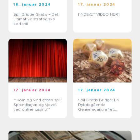
18. januar 2024
17. januar 2024
Spil Bridge Gratis – Det
[INDSÆT VIDEO HER]
ultimative strategiske
kortspil
17. januar 2024
17. januar 2024
**Kom og vind gratis spil:
Spil Gratis Bridge: En
Spændingen og sjovet
Dybdegående
ved online casino**
Gennemgang af et
Populært Casino Spil