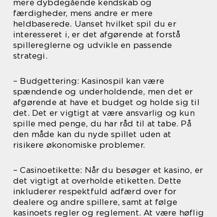
mere dybdegående kendskab og
færdigheder, mens andre er mere
heldbaserede. Uanset hvilket spil du er
interesseret i, er det afgørende at forstå
spillereglerne og udvikle en passende
strategi.
– Budgettering: Kasinospil kan være
spændende og underholdende, men det er
afgørende at have et budget og holde sig til
det. Det er vigtigt at være ansvarlig og kun
spille med penge, du har råd til at tabe. På
den måde kan du nyde spillet uden at
risikere økonomiske problemer.
– Casinoetikette: Når du besøger et kasino, er
det vigtigt at overholde etiketten. Dette
inkluderer respektfuld adfærd over for
dealere og andre spillere, samt at følge
kasinoets regler og reglement. At være høflig