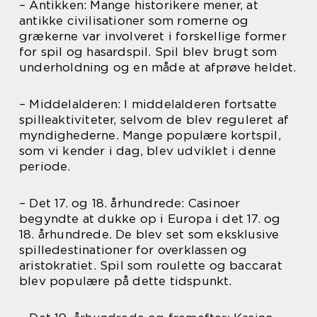
– Antikken: Mange historikere mener, at
antikke civilisationer som romerne og
grækerne var involveret i forskellige former
for spil og hasardspil. Spil blev brugt som
underholdning og en måde at afprøve heldet.
– Middelalderen: I middelalderen fortsatte
spilleaktiviteter, selvom de blev reguleret af
myndighederne. Mange populære kortspil,
som vi kender i dag, blev udviklet i denne
periode.
– Det 17. og 18. århundrede: Casinoer
begyndte at dukke op i Europa i det 17. og
18. århundrede. De blev set som eksklusive
spilledestinationer for overklassen og
aristokratiet. Spil som roulette og baccarat
blev populære på dette tidspunkt.