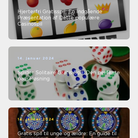
Hjerterfri Gratisspil: En Indgående
Præsentation af Dette populære
Casinospil
14. januar 2024
Spider Solitaire Gratis Spil: Den perfekte
pauseløsning
14. januar 2024
Gratis spil til unge og ældre: En guide til