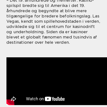
– Det 19. århundrede og fremefter: Kasino-
spilspil bredte sig til Amerika i det 19.
århundrede og begyndte at blive mere
tilgængelige for bredere befolkningslag. Las
Vegas, kendt som spillehovedstaden i verden,
udviklede sig til et centrum for kasinodrift
og underholdning. Siden da er kasinoer
blevet et globalt fænomen med tusindvis af
destinationer over hele verden.