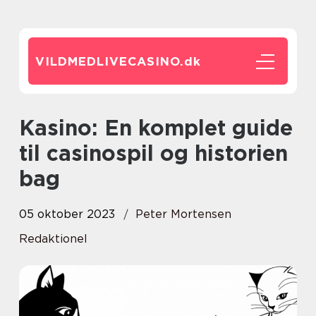
VILDMEDLIVECASINO.
dk
Kasino: En komplet guide
til casinospil og historien
bag
05 oktober 2023
Peter Mortensen
Redaktionel