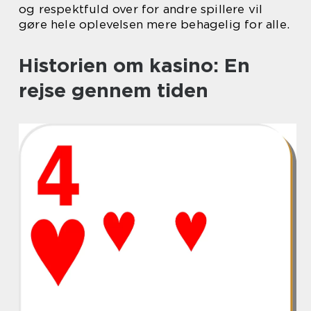
og respektfuld over for andre spillere vil
gøre hele oplevelsen mere behagelig for alle.
Historien om kasino: En
rejse gennem tiden