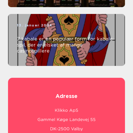
13. januar 2024
7 kabale er en populær form for kabale-
spil, der er elsket af mange
casinospillere
Adresse