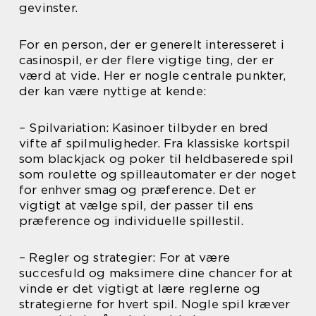
gevinster.
For en person, der er generelt interesseret i
casinospil, er der flere vigtige ting, der er
værd at vide. Her er nogle centrale punkter,
der kan være nyttige at kende:
– Spilvariation: Kasinoer tilbyder en bred
vifte af spilmuligheder. Fra klassiske kortspil
som blackjack og poker til heldbaserede spil
som roulette og spilleautomater er der noget
for enhver smag og præference. Det er
vigtigt at vælge spil, der passer til ens
præference og individuelle spillestil.
– Regler og strategier: For at være
succesfuld og maksimere dine chancer for at
vinde er det vigtigt at lære reglerne og
strategierne for hvert spil. Nogle spil kræver