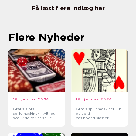
Få læst flere indlæg her
Flere Nyheder
18. januar 2024
18. januar 2024
Gratis slots
Gratis spillemaskiner: En
spillemaskiner – Alt, du
guide til
skal vide for at spille
casinoentusiaster
casino spil