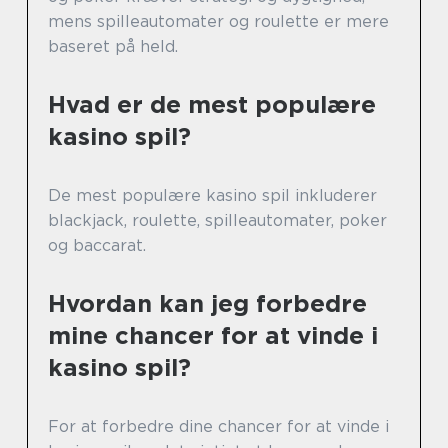
mens spilleautomater og roulette er mere
baseret på held.
Hvad er de mest populære
kasino spil?
De mest populære kasino spil inkluderer
blackjack, roulette, spilleautomater, poker
og baccarat.
Hvordan kan jeg forbedre
mine chancer for at vinde i
kasino spil?
For at forbedre dine chancer for at vinde i