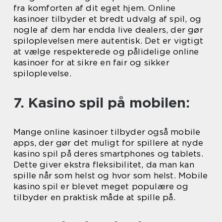
fra komforten af dit eget hjem. Online
kasinoer tilbyder et bredt udvalg af spil, og
nogle af dem har endda live dealers, der gør
spiloplevelsen mere autentisk. Det er vigtigt
at vælge respekterede og pålidelige online
kasinoer for at sikre en fair og sikker
spiloplevelse.
7. Kasino spil på mobilen:
Mange online kasinoer tilbyder også mobile
apps, der gør det muligt for spillere at nyde
kasino spil på deres smartphones og tablets.
Dette giver ekstra fleksibilitet, da man kan
spille når som helst og hvor som helst. Mobile
kasino spil er blevet meget populære og
tilbyder en praktisk måde at spille på.