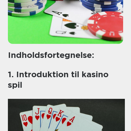
Indholdsfortegnelse:
1. Introduktion til kasino
spil