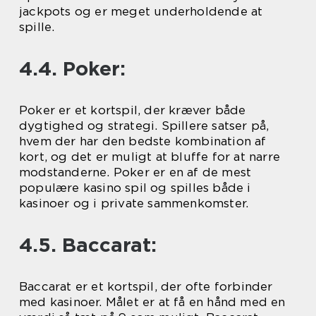
jackpots og er meget underholdende at
spille.
4.4. Poker:
Poker er et kortspil, der kræver både
dygtighed og strategi. Spillere satser på,
hvem der har den bedste kombination af
kort, og det er muligt at bluffe for at narre
modstanderne. Poker er en af de mest
populære kasino spil og spilles både i
kasinoer og i private sammenkomster.
4.5. Baccarat:
Baccarat er et kortspil, der ofte forbinder
med kasinoer. Målet er at få en hånd med en