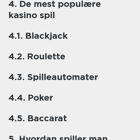
4. De mest populære
kasino spil
4.1. Blackjack
4.2. Roulette
4.3. Spilleautomater
4.4. Poker
4.5. Baccarat
5. Hvordan spiller man