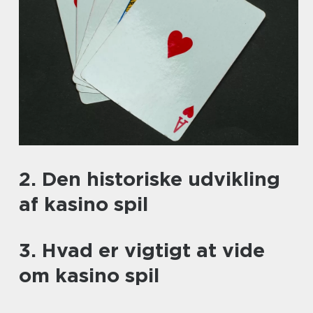
2. Den historiske udvikling
af kasino spil
3. Hvad er vigtigt at vide
om kasino spil