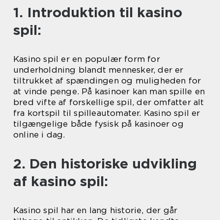
1. Introduktion til kasino
spil:
Kasino spil er en populær form for
underholdning blandt mennesker, der er
tiltrukket af spændingen og muligheden for
at vinde penge. På kasinoer kan man spille en
bred vifte af forskellige spil, der omfatter alt
fra kortspil til spilleautomater. Kasino spil er
tilgængelige både fysisk på kasinoer og
online i dag.
2. Den historiske udvikling
af kasino spil:
Kasino spil har en lang historie, der går