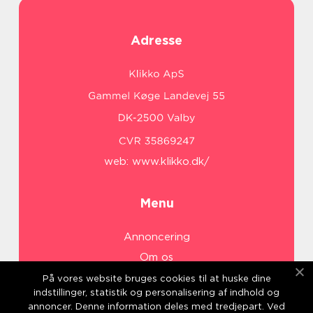
Adresse
web:
www.klikko.dk/
Menu
Annoncering
Om os
Cookies
På vores website bruges cookies til at huske dine
indstillinger, statistik og personalisering af indhold og
Kontakt os
annoncer. Denne information deles med tredjepart. Ved