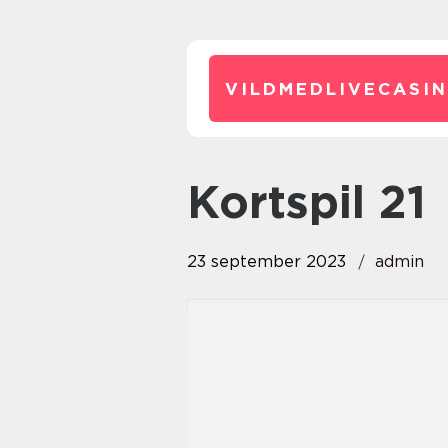
VILDMEDLIVECASIN
kortspil 21
23 september 2023
admin