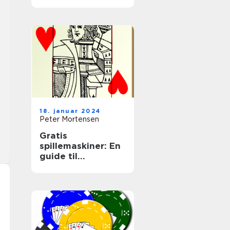
for at spille casino
spil
18. januar 2024
Peter Mortensen
Gratis
spillemaskiner: En
guide til
casinoentusiaster