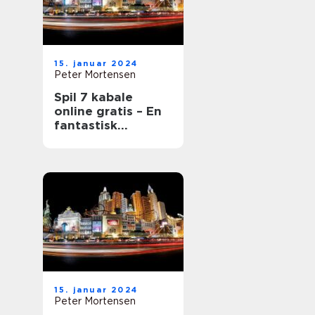
15. januar 2024
Peter Mortensen
Spil 7 kabale
online gratis – En
fantastisk
mulighed for
casinospilentusias
ter
15. januar 2024
Peter Mortensen