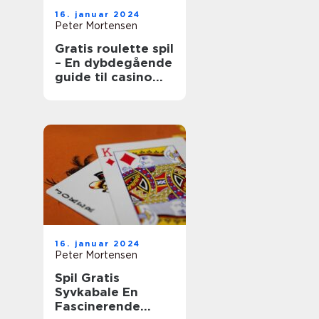
16. januar 2024
Peter Mortensen
Gratis roulette spil
– En dybdegående
guide til casino
elskere
16. januar 2024
Peter Mortensen
Spil Gratis
Syvkabale En
Fascinerende