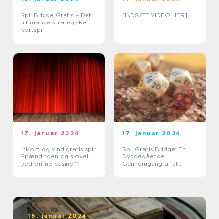
Spil Bridge Gratis – Det
[INDSÆT VIDEO HER]
ultimative strategiske
kortspil
17. januar 2024
17. januar 2024
**Kom og vind gratis spil:
Spil Gratis Bridge: En
Spændingen og sjovet
Dybdegående
ved online casino**
Gennemgang af et
Populært Casino Spil
16. januar 2024