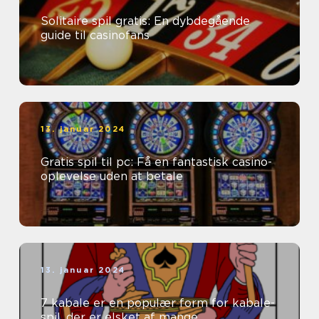
Solitaire spil gratis: En dybdegående
guide til casinofans
13. januar 2024
Gratis spil til pc: Få en fantastisk casino-
oplevelse uden at betale
13. januar 2024
7 kabale er en populær form for kabale-
spil, der er elsket af mange