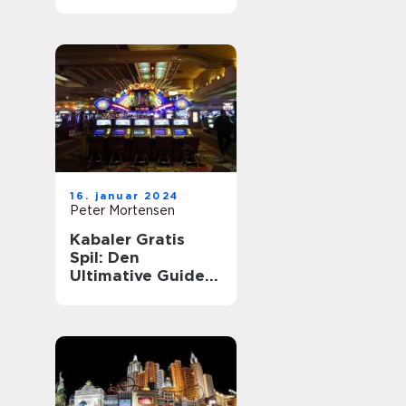
Verden af Casino
Spil
16. januar 2024
Peter Mortensen
Kabaler Gratis
Spil: Den
Ultimative Guide
til Casino Spil