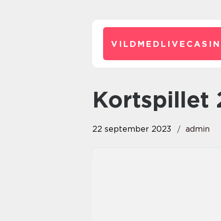
VILDMEDLIVECASIN
kortspillet 
22 september 2023
admin