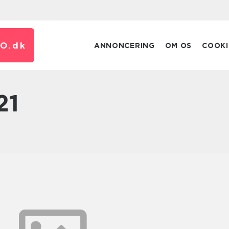
O.
dk
ANNONCERING
OM OS
COOKI
21