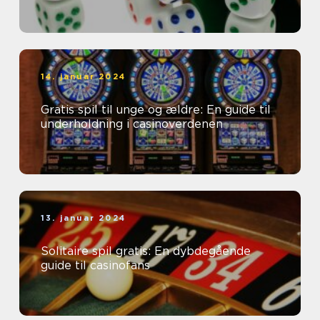
14. januar 2024
Gratis spil til unge og ældre: En guide til
underholdning i casinoverdenen
13. januar 2024
Solitaire spil gratis: En dybdegående
guide til casinofans