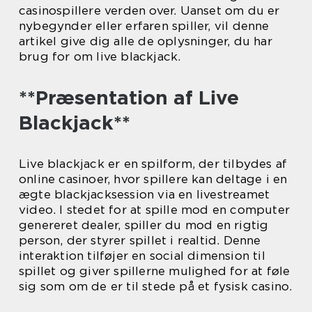
casinospillere verden over. Uanset om du er
nybegynder eller erfaren spiller, vil denne
artikel give dig alle de oplysninger, du har
brug for om live blackjack.
**Præsentation af Live
Blackjack**
Live blackjack er en spilform, der tilbydes af
online casinoer, hvor spillere kan deltage i en
ægte blackjacksession via en livestreamet
video. I stedet for at spille mod en computer
genereret dealer, spiller du mod en rigtig
person, der styrer spillet i realtid. Denne
interaktion tilføjer en social dimension til
spillet og giver spillerne mulighed for at føle
sig som om de er til stede på et fysisk casino.