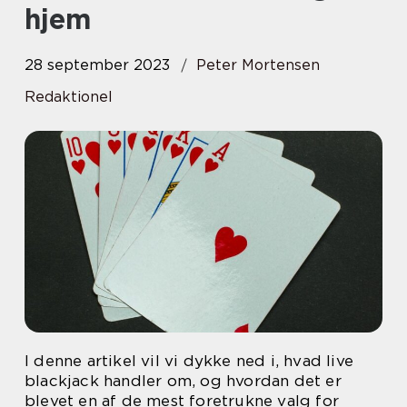
hjem
28 september 2023
Peter Mortensen
Redaktionel
I denne artikel vil vi dykke ned i, hvad live
blackjack handler om, og hvordan det er
blevet en af de mest foretrukne valg for