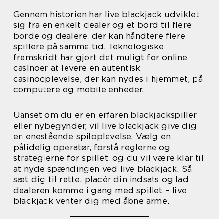
Gennem historien har live blackjack udviklet
sig fra en enkelt dealer og et bord til flere
borde og dealere, der kan håndtere flere
spillere på samme tid. Teknologiske
fremskridt har gjort det muligt for online
casinoer at levere en autentisk
casinooplevelse, der kan nydes i hjemmet, på
computere og mobile enheder.
Uanset om du er en erfaren blackjackspiller
eller nybegynder, vil live blackjack give dig
en enestående spiloplevelse. Vælg en
pålidelig operatør, forstå reglerne og
strategierne for spillet, og du vil være klar til
at nyde spændingen ved live blackjack. Så
sæt dig til rette, placér din indsats og lad
dealeren komme i gang med spillet – live
blackjack venter dig med åbne arme.