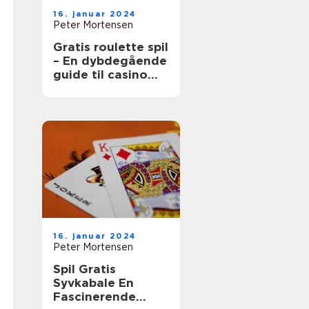
16. januar 2024
Peter Mortensen
Gratis roulette spil
– En dybdegående
guide til casino
elskere
16. januar 2024
Peter Mortensen
Spil Gratis
Syvkabale En
Fascinerende