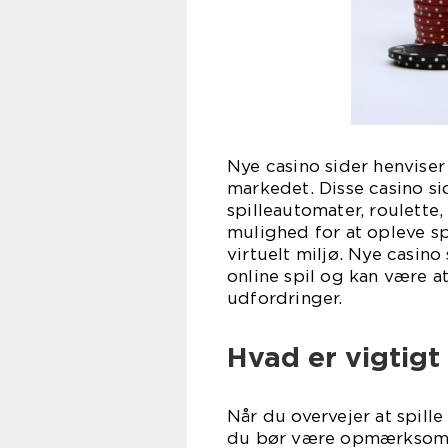
Nye casino sider henviser
markedet. Disse casino sid
spilleautomater, roulette
mulighed for at opleve sp
virtuelt miljø. Nye casino
online spil og kan være a
udfordringer.
Hvad er vigtigt
Når du overvejer at spille 
du bør være opmærksom