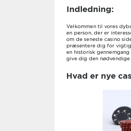
Indledning:
Velkommen til vores dybd
en person, der er interess
om de seneste casino side
præsentere dig for vigtig
en historisk gennemgang 
give dig den nødvendige i
Hvad er nye cas