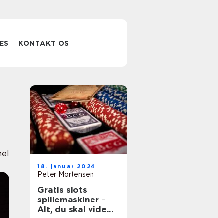
ES
KONTAKT OS
nel
18. januar 2024
Peter Mortensen
Gratis slots
spillemaskiner –
Alt, du skal vide