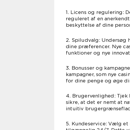
1. Licens og regulering: D
reguleret af en anerkendt
beskyttelse af dine perso
2. Spiludvalg: Undersøg h
dine præferencer. Nye cas
funktioner og nye innovat
3. Bonusser og kampagn
kampagner, som nye casino
for dine penge og øge din
4. Brugervenlighed: Tjek
sikre, at det er nemt at 
intuitiv brugergrænseflad
5. Kundeservice: Vælg et 