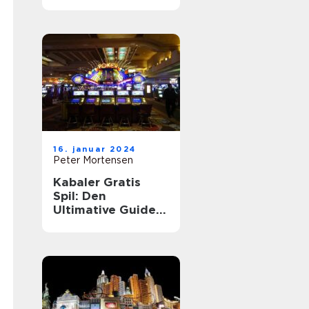
Verden af Casino
Spil
16. januar 2024
Peter Mortensen
Kabaler Gratis
Spil: Den
Ultimative Guide
til Casino Spil