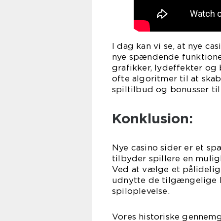
I dag kan vi se, at nye ca
nye spændende funktioner
grafikker, lydeffekter og
ofte algoritmer til at ska
spiltilbud og bonusser ti
Konklusion:
Nye casino sider er et sp
tilbyder spillere en muli
Ved at vælge et pålideli
udnytte de tilgængelige 
spiloplevelse.
Vores historiske gennemga