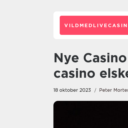
VILDMEDLIVECASIN
Nye Casino Sider – En guide til
casino elsk
18 oktober 2023
Peter Morte