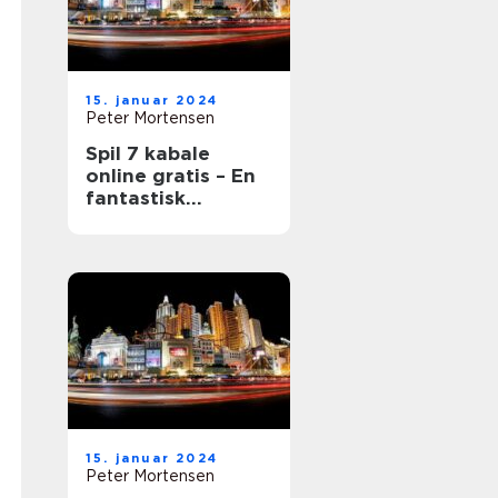
15. januar 2024
Peter Mortensen
Spil 7 kabale
online gratis – En
fantastisk
mulighed for
casinospilentusias
ter
15. januar 2024
Peter Mortensen