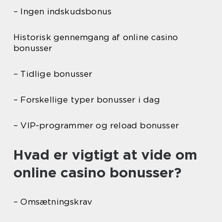
– Ingen indskudsbonus
Historisk gennemgang af online casino
bonusser
– Tidlige bonusser
– Forskellige typer bonusser i dag
– VIP-programmer og reload bonusser
Hvad er vigtigt at vide om
online casino bonusser?
– Omsætningskrav