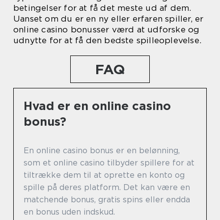
betingelser for at få det meste ud af dem.
Uanset om du er en ny eller erfaren spiller, er
online casino bonusser værd at udforske og
udnytte for at få den bedste spilleoplevelse.
FAQ
Hvad er en online casino
bonus?
En online casino bonus er en belønning,
som et online casino tilbyder spillere for at
tiltrække dem til at oprette en konto og
spille på deres platform. Det kan være en
matchende bonus, gratis spins eller endda
en bonus uden indskud.