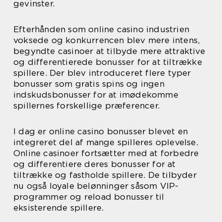
gevinster.
Efterhånden som online casino industrien
voksede og konkurrencen blev mere intens,
begyndte casinoer at tilbyde mere attraktive
og differentierede bonusser for at tiltrække
spillere. Der blev introduceret flere typer
bonusser som gratis spins og ingen
indskudsbonusser for at imødekomme
spillernes forskellige præferencer.
I dag er online casino bonusser blevet en
integreret del af mange spilleres oplevelse.
Online casinoer fortsætter med at forbedre
og differentiere deres bonusser for at
tiltrække og fastholde spillere. De tilbyder
nu også loyale belønninger såsom VIP-
programmer og reload bonusser til
eksisterende spillere.