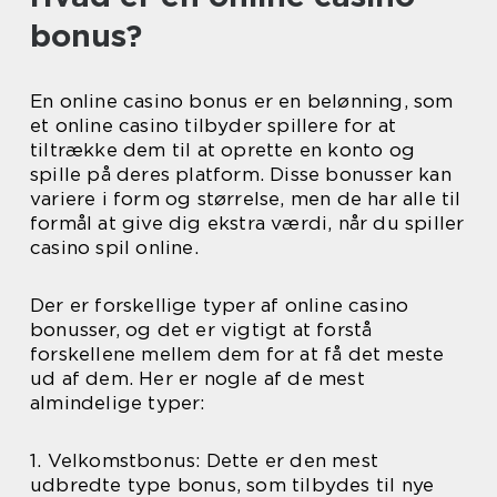
bonus?
En online casino bonus er en belønning, som
et online casino tilbyder spillere for at
tiltrække dem til at oprette en konto og
spille på deres platform. Disse bonusser kan
variere i form og størrelse, men de har alle til
formål at give dig ekstra værdi, når du spiller
casino spil online.
Der er forskellige typer af online casino
bonusser, og det er vigtigt at forstå
forskellene mellem dem for at få det meste
ud af dem. Her er nogle af de mest
almindelige typer:
1. Velkomstbonus: Dette er den mest
udbredte type bonus, som tilbydes til nye