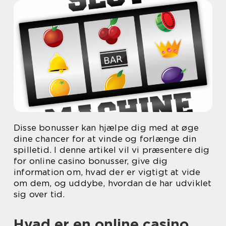
Disse bonusser kan hjælpe dig med at øge
dine chancer for at vinde og forlænge din
spilletid. I denne artikel vil vi præsentere dig
for online casino bonusser, give dig
information om, hvad der er vigtigt at vide
om dem, og uddybe, hvordan de har udviklet
sig over tid.
Hvad er en online casino