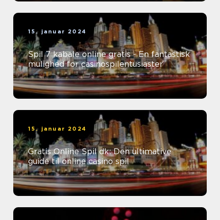
15. januar 2024
Spil 7 kabale online gratis - En fantastisk
mulighed for casinospilentusiaster
15. januar 2024
Gratis Online Spil dk: Den ultimative
guide til online casino spil