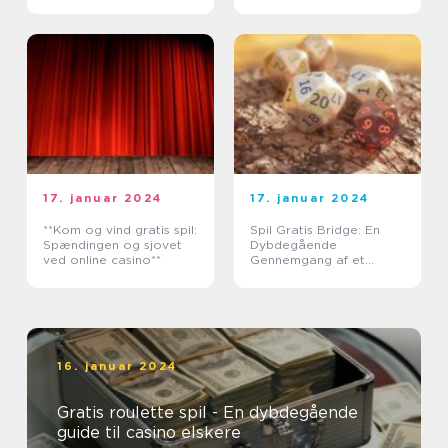
17. januar 2024
17. januar 2024
**Kom og vind gratis spil:
Spil Gratis Bridge: En
Spændingen og sjovet
Dybdegående
ved online casino**
Gennemgang af et
Populært Casino Spil
16. januar 2024
Gratis roulette spil - En dybdegående
guide til casino elskere