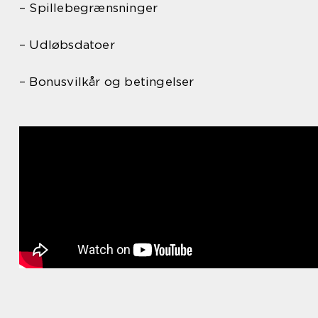
– Spillebegrænsninger
– Udløbsdatoer
– Bonusvilkår og betingelser