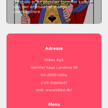
7 kabale er en populær form for kabale-
spil, der er elsket af mange
casinospillere
Adresse
web:
www.klikko.dk/
Menu