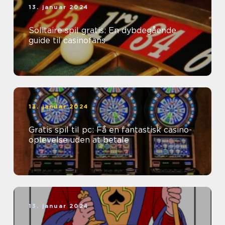
13. januar 2024
Solitaire spil gratis: En dybdegående
guide til casinofans
13. januar 2024
Gratis spil til pc: Få en fantastisk casino-
oplevelse uden at betale
13. januar 2024