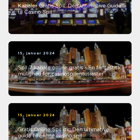
Kabaler Gratis Spil: Den Ultimative Guide
til Casino Spil
15. januar 2024
Spil 7 kabale online gratis - En fantastisk
mulighed for casinospilentusiaster
15. januar 2024
Gratis Online Spil dk: Den ultimative
guide til online casino spil