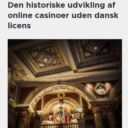
Den historiske udvikling af
online casinoer uden dansk
licens