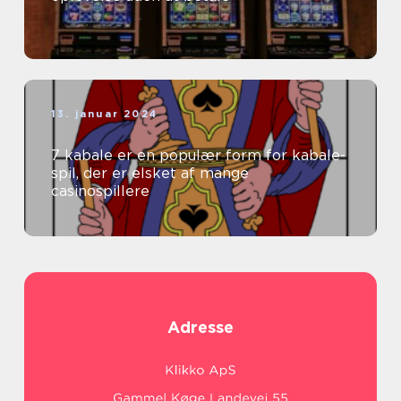
13. januar 2024
7 kabale er en populær form for kabale-
spil, der er elsket af mange
casinospillere
Adresse