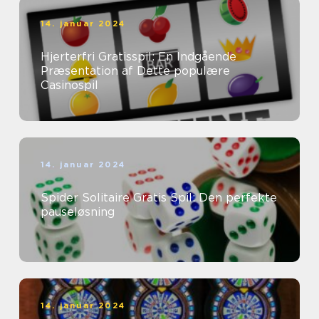
14. januar 2024
Hjerterfri Gratisspil: En Indgående
Præsentation af Dette populære
Casinospil
14. januar 2024
Spider Solitaire Gratis Spil: Den perfekte
pauseløsning
14. januar 2024