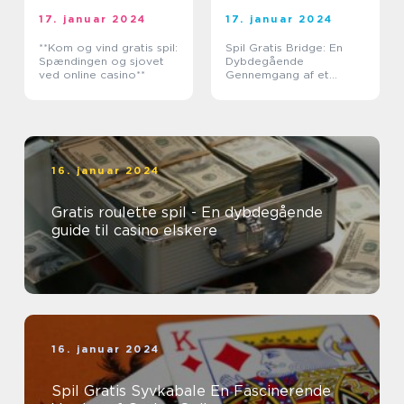
17. januar 2024
17. januar 2024
**Kom og vind gratis spil:
Spil Gratis Bridge: En
Spændingen og sjovet
Dybdegående
ved online casino**
Gennemgang af et
Populært Casino Spil
16. januar 2024
Gratis roulette spil - En dybdegående
guide til casino elskere
16. januar 2024
Spil Gratis Syvkabale En Fascinerende