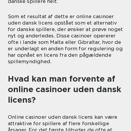
danske spillere helt.
Som et resultat af dette er online casinoer
uden dansk licens opstået som et alternativ
for danske spillere, der ønsker at prøve noget
nyt og anderledes. Disse casinoer opererer
ofte i lande som Malta eller Gibraltar, hvor de
er underlagt en anden form for regulering og
har opnået en licens fra den pågældende
spillemyndighed.
Hvad kan man forvente af
online casinoer uden dansk
licens?
Online casinoer uden dansk licens kan være
attraktive for spillere af flere forskellige
årsager. For det første tilbyder de ofte et