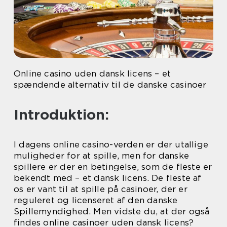
Online casino uden dansk licens – et
spændende alternativ til de danske casinoer
Introduktion:
I dagens online casino-verden er der utallige
muligheder for at spille, men for danske
spillere er der en betingelse, som de fleste er
bekendt med – et dansk licens. De fleste af
os er vant til at spille på casinoer, der er
reguleret og licenseret af den danske
Spillemyndighed. Men vidste du, at der også
findes online casinoer uden dansk licens?