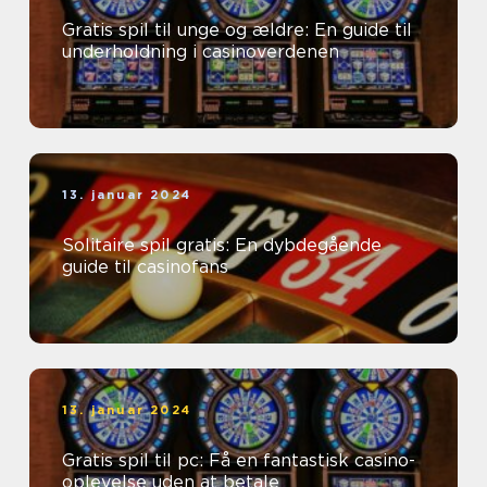
Gratis spil til unge og ældre: En guide til
underholdning i casinoverdenen
13. januar 2024
Solitaire spil gratis: En dybdegående
guide til casinofans
13. januar 2024
Gratis spil til pc: Få en fantastisk casino-
oplevelse uden at betale