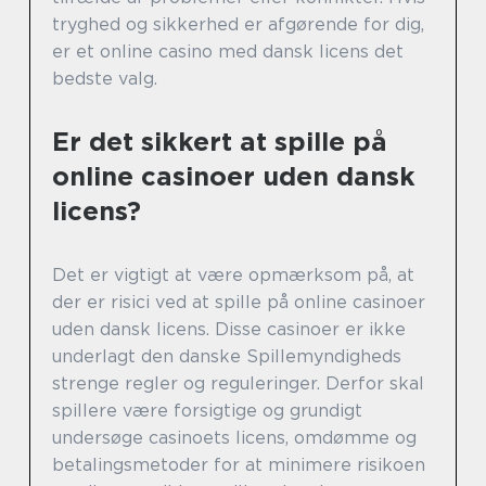
tryghed og sikkerhed er afgørende for dig,
er et online casino med dansk licens det
bedste valg.
Er det sikkert at spille på
online casinoer uden dansk
licens?
Det er vigtigt at være opmærksom på, at
der er risici ved at spille på online casinoer
uden dansk licens. Disse casinoer er ikke
underlagt den danske Spillemyndigheds
strenge regler og reguleringer. Derfor skal
spillere være forsigtige og grundigt
undersøge casinoets licens, omdømme og
betalingsmetoder for at minimere risikoen