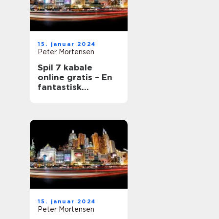
15. januar 2024
Peter Mortensen
Spil 7 kabale
online gratis – En
fantastisk
mulighed for
casinospilentusias
ter
15. januar 2024
Peter Mortensen