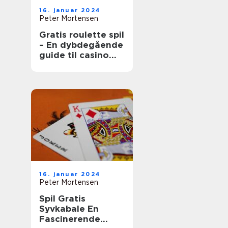
16. januar 2024
Peter Mortensen
Gratis roulette spil
– En dybdegående
guide til casino
elskere
16. januar 2024
Peter Mortensen
Spil Gratis
Syvkabale En
Fascinerende