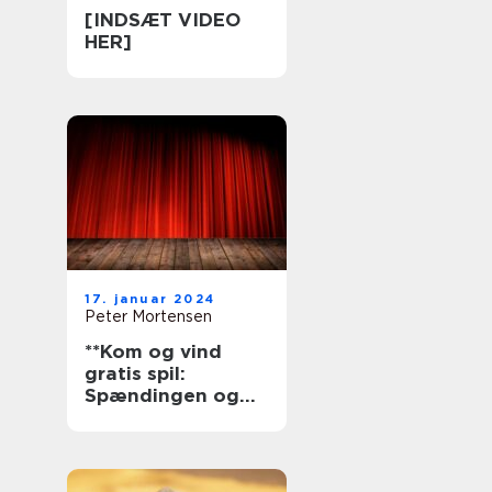
[INDSÆT VIDEO
HER]
17. januar 2024
Peter Mortensen
**Kom og vind
gratis spil:
Spændingen og
sjovet ved online
casino**