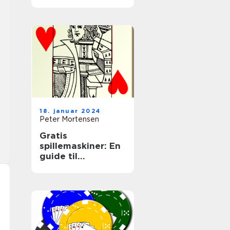
for at spille casino
spil
18. januar 2024
Peter Mortensen
Gratis
spillemaskiner: En
guide til
casinoentusiaster