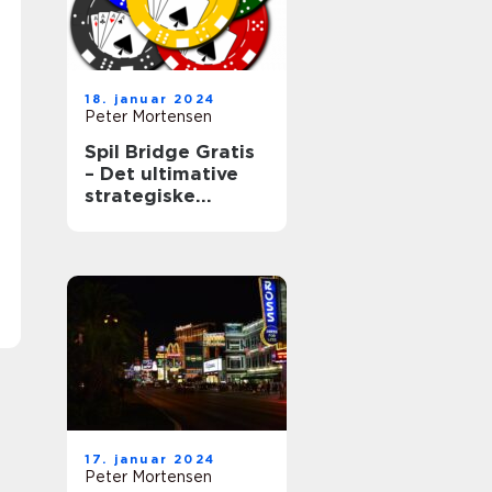
18. januar 2024
Peter Mortensen
Spil Bridge Gratis
– Det ultimative
strategiske
kortspil
17. januar 2024
Peter Mortensen