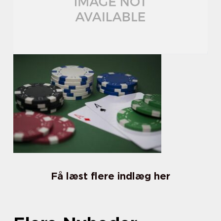
Få læst flere indlæg her