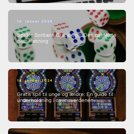
14. januar 2024
Spider Solitaire Gratis Spil: Den perfekte
pauseløsning
14. januar 2024
Gratis spil til unge og ældre: En guide til
underholdning i casinoverdenen