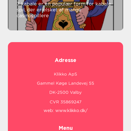
7 kabale er en populær form for kabale-
spil, der er elsket af mange
casinospillere
Adresse
web:
www.klikko.dk/
Menu