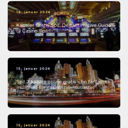
16. januar 2024
Kabaler Gratis Spil: Den Ultimative Guide
til Casino Spil
15. januar 2024
Spil 7 kabale online gratis - En fantastisk
mulighed for casinospilentusiaster
15. januar 2024