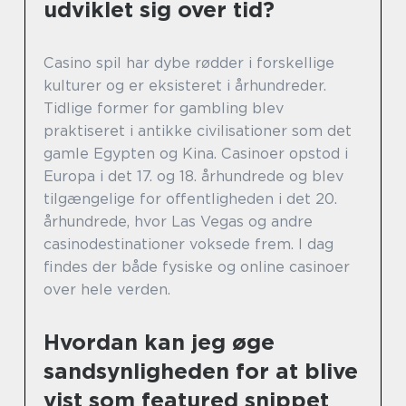
udviklet sig over tid?
Casino spil har dybe rødder i forskellige
kulturer og er eksisteret i århundreder.
Tidlige former for gambling blev
praktiseret i antikke civilisationer som det
gamle Egypten og Kina. Casinoer opstod i
Europa i det 17. og 18. århundrede og blev
tilgængelige for offentligheden i det 20.
århundrede, hvor Las Vegas og andre
casinodestinationer voksede frem. I dag
findes der både fysiske og online casinoer
over hele verden.
Hvordan kan jeg øge
sandsynligheden for at blive
vist som featured snippet