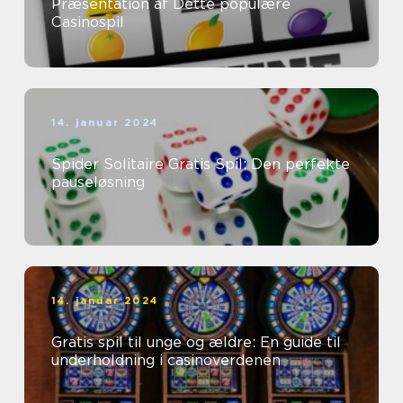
Præsentation af Dette populære
Casinospil
14. januar 2024
Spider Solitaire Gratis Spil: Den perfekte
pauseløsning
14. januar 2024
Gratis spil til unge og ældre: En guide til
underholdning i casinoverdenen