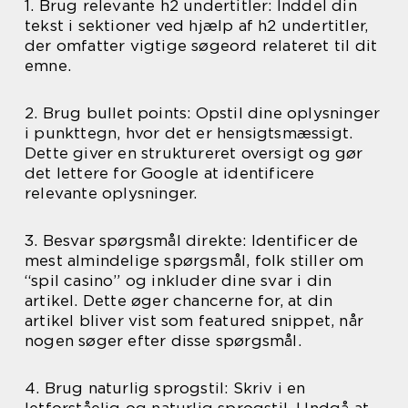
1. Brug relevante h2 undertitler: Inddel din
tekst i sektioner ved hjælp af h2 undertitler,
der omfatter vigtige søgeord relateret til dit
emne.
2. Brug bullet points: Opstil dine oplysninger
i punkttegn, hvor det er hensigtsmæssigt.
Dette giver en struktureret oversigt og gør
det lettere for Google at identificere
relevante oplysninger.
3. Besvar spørgsmål direkte: Identificer de
mest almindelige spørgsmål, folk stiller om
“spil casino” og inkluder dine svar i din
artikel. Dette øger chancerne for, at din
artikel bliver vist som featured snippet, når
nogen søger efter disse spørgsmål.
4. Brug naturlig sprogstil: Skriv i en