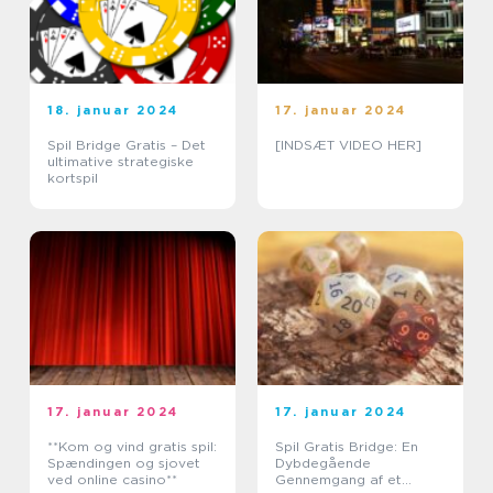
18. januar 2024
17. januar 2024
Spil Bridge Gratis – Det
[INDSÆT VIDEO HER]
ultimative strategiske
kortspil
17. januar 2024
17. januar 2024
**Kom og vind gratis spil:
Spil Gratis Bridge: En
Spændingen og sjovet
Dybdegående
ved online casino**
Gennemgang af et