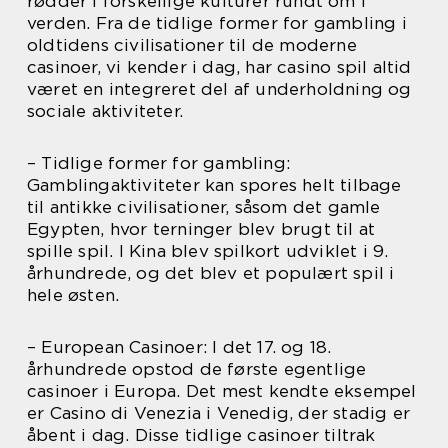
rødder i forskellige kulturer rundt om i
verden. Fra de tidlige former for gambling i
oldtidens civilisationer til de moderne
casinoer, vi kender i dag, har casino spil altid
været en integreret del af underholdning og
sociale aktiviteter.
– Tidlige former for gambling:
Gamblingaktiviteter kan spores helt tilbage
til antikke civilisationer, såsom det gamle
Egypten, hvor terninger blev brugt til at
spille spil. I Kina blev spilkort udviklet i 9.
århundrede, og det blev et populært spil i
hele østen.
– European Casinoer: I det 17. og 18.
århundrede opstod de første egentlige
casinoer i Europa. Det mest kendte eksempel
er Casino di Venezia i Venedig, der stadig er
åbent i dag. Disse tidlige casinoer tiltrak