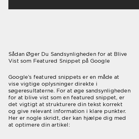
Sådan Øger Du Sandsynligheden for at Blive
Vist som Featured Snippet på Google
Google’s featured snippets er en måde at
vise vigtige oplysninger direkte i
søgeresultaterne. For at øge sandsynligheden
for at blive vist som en featured snippet, er
det vigtigt at strukturere din tekst korrekt
og give relevant information i klare punkter.
Her er nogle skridt, der kan hjælpe dig med
at optimere din artikel: