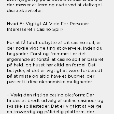
der masser at lære og nyde ved at deltage i
disse aktiviteter.
Hvad Er Vigtigt At Vide For Personer
Interesseret i Casino Spil?
For at få fuldt udbytte af dit casino spil, er
der nogle vigtige ting at overveje, inden du
begynder. Først og fremmest er det
afgørende at forstå, at casino spil er baseret
på held, og huset har altid en fordel. Det
betyder, at det er vigtigt at være forberedt
på at miste og altid have et budget, der
passer til dine økonomiske muligheder.
– Vælg den rigtige casino platform: Der
findes et bredt udvalg af online casinoer og
fysiske spillesteder. Det er vigtigt at vælge
en troværdig og pålidelig platform, der