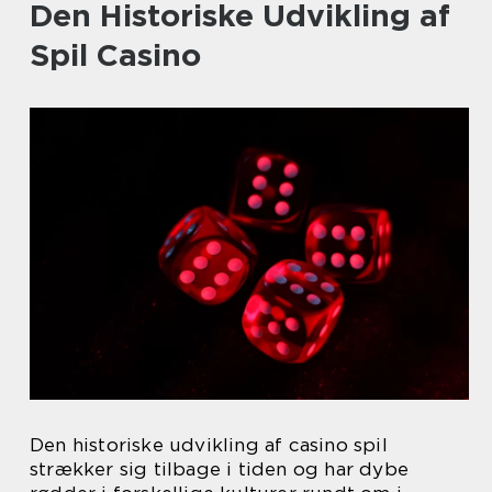
Den Historiske Udvikling af
Spil Casino
Den historiske udvikling af casino spil
strækker sig tilbage i tiden og har dybe