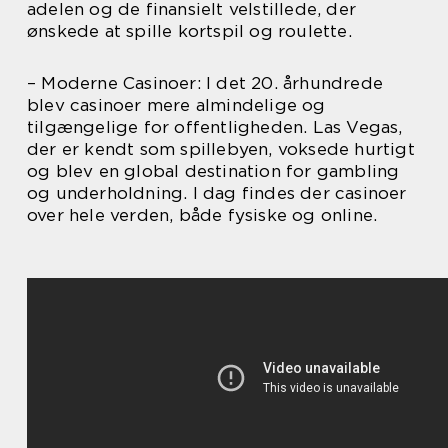
adelen og de finansielt velstillede, der
ønskede at spille kortspil og roulette.
– Moderne Casinoer: I det 20. århundrede
blev casinoer mere almindelige og
tilgængelige for offentligheden. Las Vegas,
der er kendt som spillebyen, voksede hurtigt
og blev en global destination for gambling
og underholdning. I dag findes der casinoer
over hele verden, både fysiske og online.