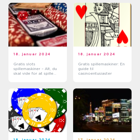
18. januar 2024
18. januar 2024
Gratis slots
Gratis spillemaskiner: En
spillemaskiner – Alt, du
guide til
skal vide for at spille
casinoentusiaster
casino spil
18. januar 2024
17. januar 2024