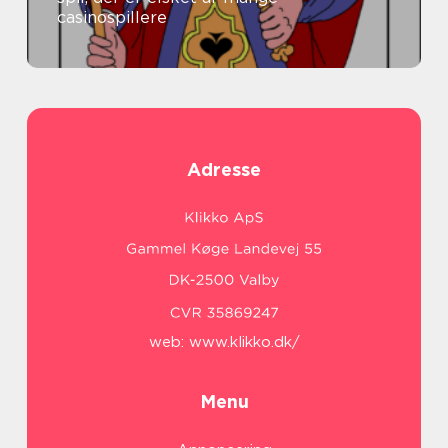
casinospillere
Adresse
web:
www.klikko.dk/
Menu