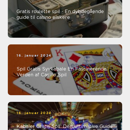
Gratis roulette spil - En dybdegående
guide til casino elskere
16. januar 2024
Spil Gratis Syvkabale En Fascinerende
Verden af Casino Spil
16. januar 2024
Kabaler Gratis Spil: Den Ultimative Guide