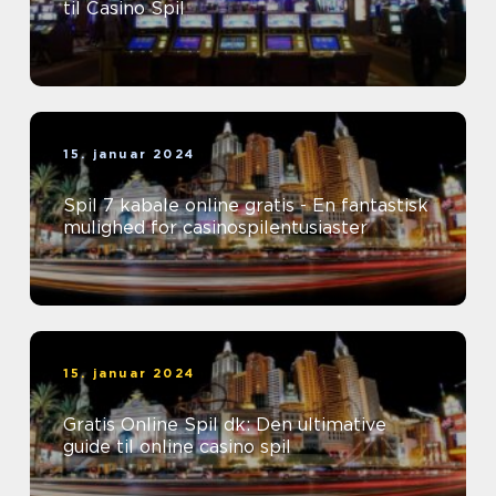
til Casino Spil
15. januar 2024
Spil 7 kabale online gratis - En fantastisk
mulighed for casinospilentusiaster
15. januar 2024
Gratis Online Spil dk: Den ultimative
guide til online casino spil